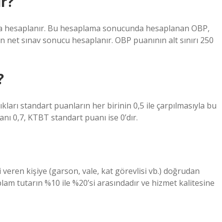
ır?
yla hesaplanır. Bu hesaplama sonucunda hesaplanan OBP,
in net sınav sonucu hesaplanır. OBP puanının alt sınırı 250
?
ları standart puanların her birinin 0,5 ile çarpılmasıyla bu
anı 0,7, KTBT standart puanı ise 0’dır.
veren kişiye (garson, vale, kat görevlisi vb.) doğrudan
am tutarın %10 ile %20’si arasındadır ve hizmet kalitesine