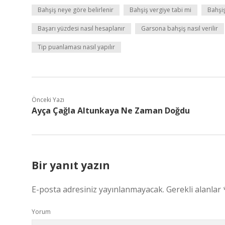
Bahşiş neye göre belirlenir
Bahşiş vergiye tabi mi
Bahşiş
Başarı yüzdesi nasıl hesaplanır
Garsona bahşiş nasıl verilir
Tip puanlaması nasıl yapılır
Önceki Yazı
Ayça Çağla Altunkaya Ne Zaman Doğdu
Bir yanıt yazın
E-posta adresiniz yayınlanmayacak.
Gerekli alanlar
Yorum