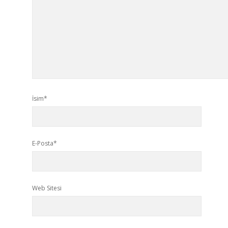
İsim*
E-Posta*
Web Sitesi