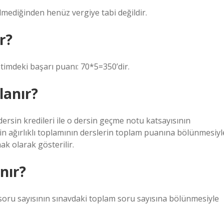
ilmediğinden henüz vergiye tabi değildir.
r?
etimdeki başarı puanı: 70*5=350’dir.
lanır?
o dersin kredileri ile o dersin geçme notu katsayısının
rin ağırlıklı toplamının derslerin toplam puanına bölünmesiyl
k olarak gösterilir.
nır?
 soru sayısının sınavdaki toplam soru sayısına bölünmesiyle