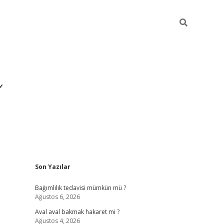
ı
Sidebar
Son Yazılar
betexper giriş
betexp
Bağımlılık tedavisi mümkün mü ?
Ağustos 6, 2026
Aval aval bakmak hakaret mi ?
Ağustos 4, 2026