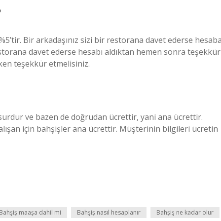
?
%5’tir. Bir arkadaşınız sizi bir restorana davet ederse hesab
restorana davet ederse hesabı aldıktan hemen sonra teşekkür
ken teşekkür etmelisiniz.
surdur ve bazen de doğrudan ücrettir, yani ana ücrettir.
lışan için bahşişler ana ücrettir. Müşterinin bilgileri ücretin
Bahşiş maaşa dahil mi
Bahşiş nasıl hesaplanır
Bahşiş ne kadar olur