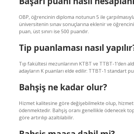
Başarı puanı nasıl hesaplan
OBP, öğrencinin diploma notunun 5 ile çarpılması
üniversitenin sınav sonuçlarına eklenir ve öğrencin
puan, üst sınırı ise 500 puandır.
Tip puanlaması nasıl yapılır
Tıp fakültesi mezunlarının KTBT ve TTBT-1’den aldık
adayların K puanları elde edilir: TTBT-1 standart pu
Bahşiş ne kadar olur?
Hizmet kalitesine göre değişebilmekte olup, hizmeti 
ödenmektedir. Bahşiş oranı genellikle ödenecek topl
göre artırılıp azaltılabilir.
Bahşiş maaşa dahil mi?