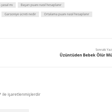
 yasal mı
Başarı puanı nasıl hesaplanır
Garsoniye ücreti nedir
Ortalama puanı nasıl hesaplanır
Sonraki Yaz
Üzüntüden Bebek Ölür M
*
ile işaretlenmişlerdir