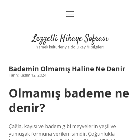
menüyü
Anasayfa
aç
Gizlilik Politikası
Lezzetli Hikaye Sofrası
Yasal Uyarı
Yemek kültürleriyle dolu keyifli bilgiler!
Hakkımızda
Bademin Olmamış Haline Ne Denir
Tarih: Kasım 12, 2024
Olmamış bademe ne
denir?
Çağla, kayısı ve badem gibi meyvelerin yeşil ve
yumuşak formuna verilen isimdir. Çoğunlukla