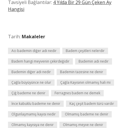
Tavsiyeli Bağlantılar:
4 Yılda Bir 29 Gün Çeken Ay
Hangisi
Tarih:
Makaleler
Acı bademin diğer adı nedir
Badem çeşitleri nelerdir
Badem hangi meyvenin çekirdeğidir
Bademin adı nedir
Bademin diğer adı nedir
Bademin tazesine ne denir
Çağla büyüyünce ne olur
Çağla Kayısının olmamış hali mi
Çiğ bademe ne denir
Ferragnes badem ne demek
İnce kabuklu bademe ne denir
Kaç çeşit badem türü vardır
Olgunlaşmamış kayısı nedir
Olmamış bademe ne denir
Olmamış kayısıya ne denir
Olmamış meyve ne denir