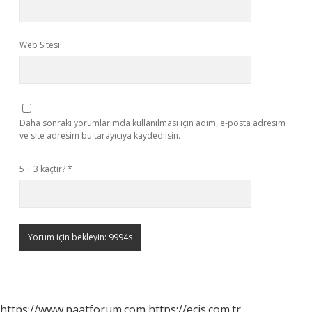
Web Sitesi
Daha sonraki yorumlarımda kullanılması için adım, e-posta adresim
ve site adresim bu tarayıcıya kaydedilsin.
5 + 3 kaçtır?
*
https://www.naatforum.com
https://ecis.com.tr