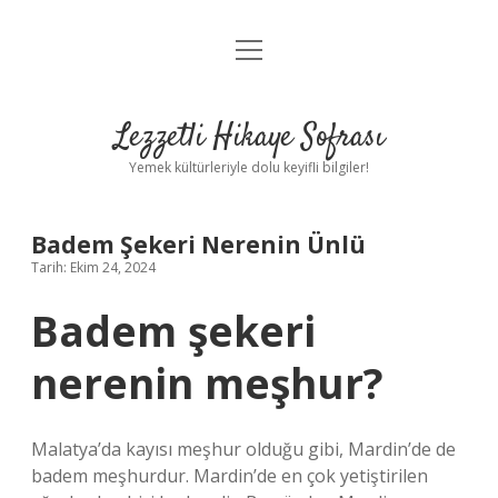
menüyü
Anasayfa
aç
Gizlilik Politikası
Lezzetli Hikaye Sofrası
Yasal Uyarı
Yemek kültürleriyle dolu keyifli bilgiler!
Hakkımızda
Badem Şekeri Nerenin Ünlü
Tarih: Ekim 24, 2024
Badem şekeri
nerenin meşhur?
Malatya’da kayısı meşhur olduğu gibi, Mardin’de de
badem meşhurdur. Mardin’de en çok yetiştirilen