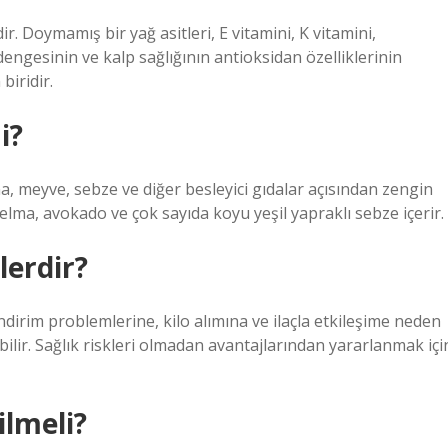
r. Doymamış bir yağ asitleri, E vitamini, K vitamini,
 dengesinin ve kalp sağlığının antioksidan özelliklerinin
biridir.
i?
na, meyve, sebze ve diğer besleyici gıdalar açısından zengin
k, elma, avokado ve çok sayıda koyu yeşil yapraklı sebze içerir.
lerdir?
ndirim problemlerine, kilo alımına ve ilaçla etkileşime neden
yebilir. Sağlık riskleri olmadan avantajlarından yararlanmak içi
lmeli?