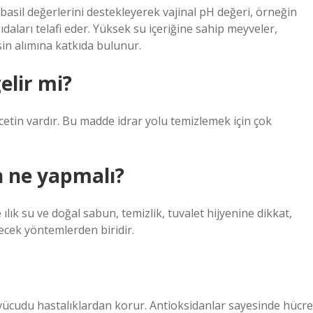
obasil değerlerini destekleyerek vajinal pH değeri, örneğin
ıdaları telafi eder. Yüksek su içeriğine sahip meyveler,
ksin alımına katkıda bulunur.
elir mi?
tin vardır. Bu madde idrar yolu temizlemek için çok
n ne yapmalı?
lık su ve doğal sabun, temizlik, tuvalet hijyenine dikkat,
ecek yöntemlerden biridir.
e vücudu hastalıklardan korur. Antioksidanlar sayesinde hücre