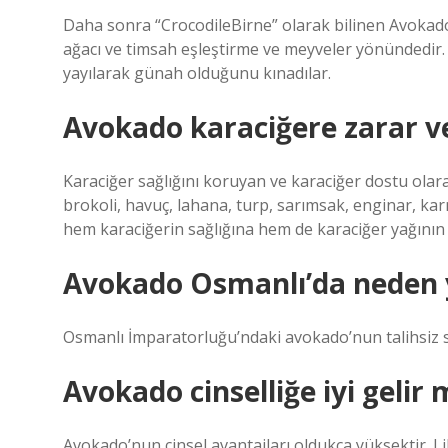
Daha sonra “CrocodileBirne” olarak bilinen Avokado
ağacı ve timsah eşleştirme ve meyveler yönündedir
yayılarak günah olduğunu kınadılar.
Avokado karaciğere zarar ve
Karaciğer sağlığını koruyan ve karaciğer dostu olara
brokoli, havuç, lahana, turp, sarımsak, enginar, ka
hem karaciğerin sağlığına hem de karaciğer yağının
Avokado Osmanlı’da neden 
Osmanlı İmparatorluğu’ndaki avokado’nun talihsiz s
Avokado cinselliğe iyi gelir 
Avokado’nun cinsel avantajları oldukça yüksektir. Lib