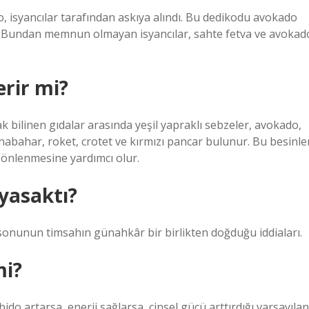
, isyancılar tarafından askıya alındı. Bu dedikodu avokado
. Bundan memnun olmayan isyancılar, sahte fetva ve avokad
rir mi?
k bilinen gıdalar arasında yeşil yapraklı sebzeler, avokado,
rnabahar, roket, crotet ve kırmızı pancar bulunur. Bu besinle
 önlenmesine yardımcı olur.
yasaktı?
onunun timsahın günahkâr bir birlikten doğduğu iddiaları.
mi?
ido artarsa, enerji sağlarsa, cinsel gücü arttırdığı varsayılan