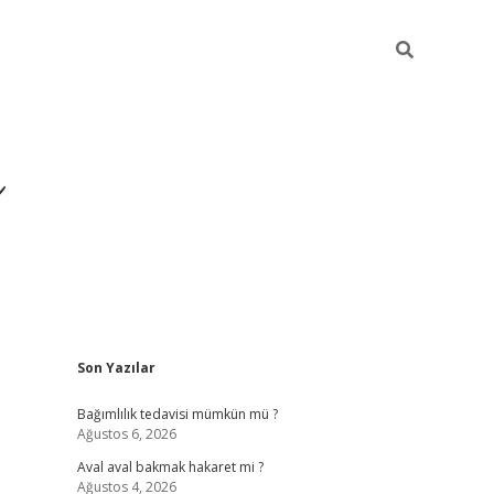
ı
Sidebar
Son Yazılar
betexper giriş
betex
Bağımlılık tedavisi mümkün mü ?
Ağustos 6, 2026
Aval aval bakmak hakaret mi ?
Ağustos 4, 2026