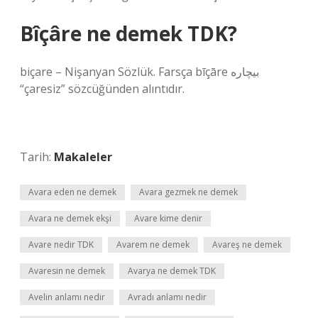
Bîçâre ne demek TDK?
biçare – Nişanyan Sözlük. Farsça bīçāre بیچاره
“çaresiz” sözcüğünden alıntıdır.
Tarih:
Makaleler
Avara eden ne demek
Avara gezmek ne demek
Avara ne demek ekşi
Avare kime denir
Avare nedir TDK
Avarem ne demek
Avareş ne demek
Avaresin ne demek
Avarya ne demek TDK
Avelin anlamı nedir
Avradı anlamı nedir