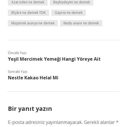
Azat eden ne demek
Beyhudeyim ne demek
Bîçâre ne demek TDK
Gayrısı ne demek
Müşterek avarya ne demek
Mutlu avare ne demek
Önceki Yazı
Yeşil Mercimek Yemeği Hangi Yöreye Ait
Sonraki Yazı
Nestle Kakao Helal Mi
Bir yanıt yazın
E-posta adresiniz yayınlanmayacak.
Gerekli alanlar
*