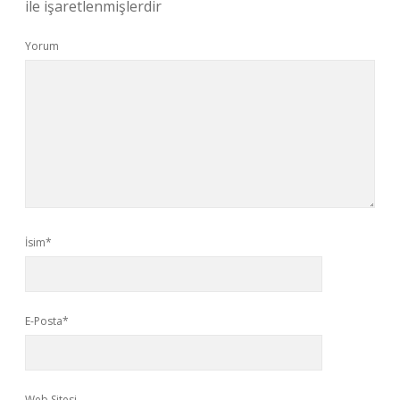
ile işaretlenmişlerdir
Yorum
İsim*
E-Posta*
Web Sitesi