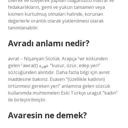
bilerek ve isteyerek yapılan olağanüstü masraf ve
fedakarlıkların, gemi ve yükün tamamen veya
kısmen kurtulmuş olmaları halinde, korunan
değerlerle orantılı olarak yüklenilmesi olarak
tanımlanabilir.
Avradı anlamı nedir?
avrat – Nişanyan Sözlük. Arapça ˁwr kökünden
gelen ˁawra(t) عورة “kusur, özür, edep yeri”
sözcüğünden alıntıdır. Daha fazla bilgi için avret
maddesine bakınız. Esasen “(özellikle kadının)
örtünmesi gereken yeri” anlamına gelen sözcük
kullanımda muhtemelen Eski Türkçe uraġut “kadın”
ile birleştirilmiştir.
Avaresin ne demek?