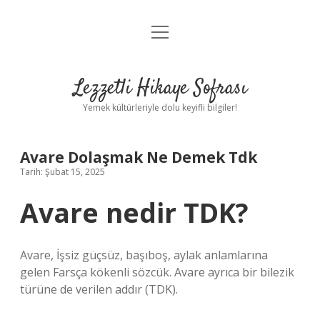
menüyü
Anasayfa
aç
Gizlilik Politikası
Lezzetli Hikaye Sofrası
Yasal Uyarı
Yemek kültürleriyle dolu keyifli bilgiler!
Hakkımızda
Avare Dolaşmak Ne Demek Tdk
Tarih: Şubat 15, 2025
Avare nedir TDK?
Avare, İşsiz güçsüz, başıboş, aylak anlamlarına
gelen Farsça kökenli sözcük. Avare ayrıca bir bilezik
türüne de verilen addır (TDK).