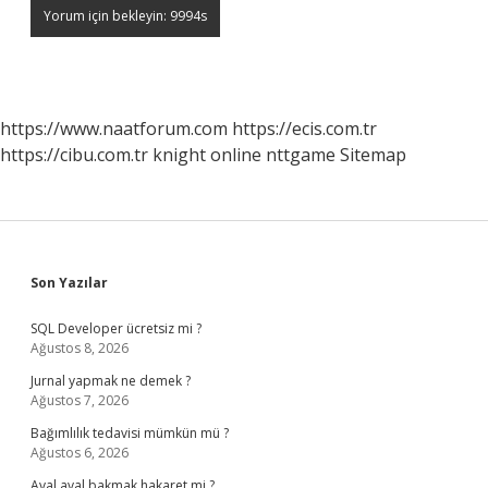
https://www.naatforum.com
https://ecis.com.tr
https://cibu.com.tr
knight online
nttgame
Sitemap
Sidebar
Son Yazılar
SQL Developer ücretsiz mi ?
Ağustos 8, 2026
Jurnal yapmak ne demek ?
Ağustos 7, 2026
Bağımlılık tedavisi mümkün mü ?
Ağustos 6, 2026
Aval aval bakmak hakaret mi ?