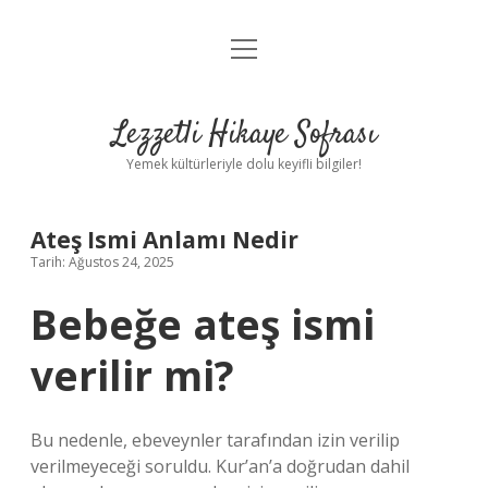
menüyü
Anasayfa
aç
Gizlilik Politikası
Lezzetli Hikaye Sofrası
Yasal Uyarı
Yemek kültürleriyle dolu keyifli bilgiler!
Hakkımızda
Ateş Ismi Anlamı Nedir
Tarih: Ağustos 24, 2025
Bebeğe ateş ismi
verilir mi?
Bu nedenle, ebeveynler tarafından izin verilip
verilmeyeceği soruldu. Kur’an’a doğrudan dahil