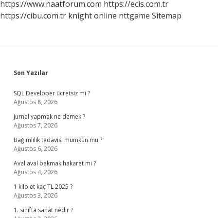
https://www.naatforum.com
https://ecis.com.tr
https://cibu.com.tr
knight online
nttgame
Sitemap
Sidebar
Son Yazılar
SQL Developer ücretsiz mi ?
Ağustos 8, 2026
Jurnal yapmak ne demek ?
Ağustos 7, 2026
Bağımlılık tedavisi mümkün mü ?
Ağustos 6, 2026
Aval aval bakmak hakaret mi ?
Ağustos 4, 2026
1 kilo et kaç TL 2025 ?
Ağustos 3, 2026
1. sınıfta sanat nedir ?