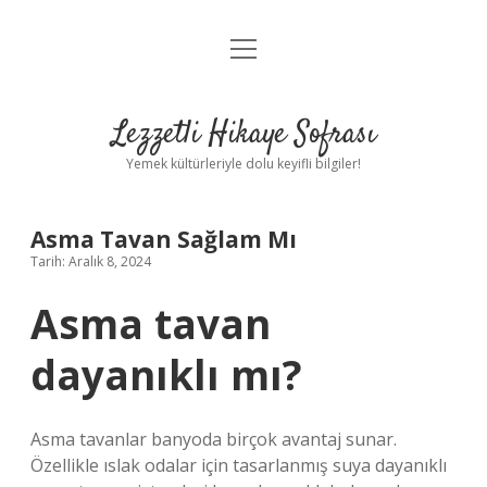
menüyü
Anasayfa
aç
Gizlilik Politikası
Lezzetli Hikaye Sofrası
Yasal Uyarı
Yemek kültürleriyle dolu keyifli bilgiler!
Hakkımızda
Asma Tavan Sağlam Mı
Tarih: Aralık 8, 2024
Asma tavan
dayanıklı mı?
Asma tavanlar banyoda birçok avantaj sunar.
Özellikle ıslak odalar için tasarlanmış suya dayanıklı