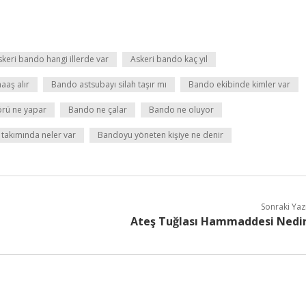
skeri bando hangi illerde var
Askeri bando kaç yıl
aaş alır
Bando astsubayı silah taşır mı
Bando ekibinde kimler var
rü ne yapar
Bando ne çalar
Bando ne oluyor
takımında neler var
Bandoyu yöneten kişiye ne denir
Sonraki Yaz
Ateş Tuğlası Hammaddesi Nedi