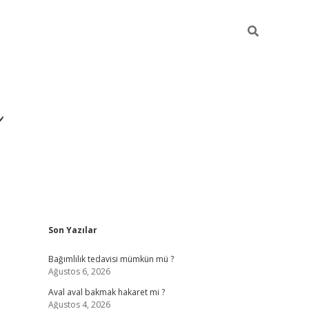
ı
Sidebar
Son Yazılar
betexper giriş
betexp
Bağımlılık tedavisi mümkün mü ?
Ağustos 6, 2026
Aval aval bakmak hakaret mi ?
Ağustos 4, 2026