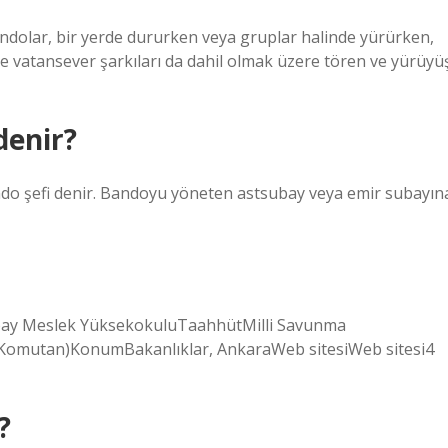
ndolar, bir yerde dururken veya gruplar halinde yürürken,
 ve vatansever şarkıları da dahil olmak üzere tören ve yürüyü
denir?
o şefi denir. Bandoyu yöneten astsubay veya emir subayın
ay Meslek YüksekokuluTaahhütMilli Savunma
Komutan)KonumBakanlıklar, AnkaraWeb sitesiWeb sitesi4
?