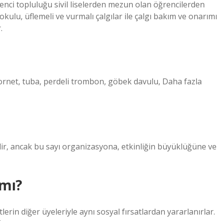
i topluluğu sivil liselerden mezun olan öğrencilerden
u, üflemeli ve vurmalı çalgılar ile çalgı bakım ve onarımı
.
kornet, tuba, perdeli trombon, göbek davulu, Daha fazla
ilir, ancak bu sayı organizasyona, etkinliğin büyüklüğüne ve
 mı?
erin diğer üyeleriyle aynı sosyal fırsatlardan yararlanırlar.