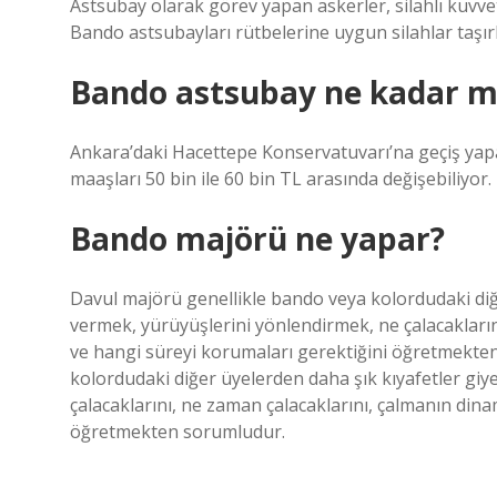
Astsubay olarak görev yapan askerler, silahlı kuvvetl
Bando astsubayları rütbelerine uygun silahlar taşırl
Bando astsubay ne kadar ma
Ankara’daki Hacettepe Konservatuvarı’na geçiş yap
maaşları 50 bin ile 60 bin TL arasında değişebiliyor.
Bando majörü ne yapar?
Davul majörü genellikle bando veya kolordudaki diğe
vermek, yürüyüşlerini yönlendirmek, ne çalacakların
ve hangi süreyi korumaları gerektiğini öğretmekte
kolordudaki diğer üyelerden daha şık kıyafetler giy
çalacaklarını, ne zaman çalacaklarını, çalmanın dina
öğretmekten sorumludur.