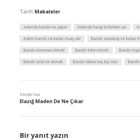
Tarih:
Makaleler
Askerde bando ne yapar
Askerde hangi bölümler var
A
Askeri bando ne kadar maaş alır
Bando astsubay ne kadar m
Bando komutanı kimdir
Bando lideri kimdir
Bando majö
Bando sınıfı ne demek
Bando takımı kaç kişi olur
Bando 
Önceki Yazı
Elazığ Maden De Ne Çıkar
Bir yanıt yazın