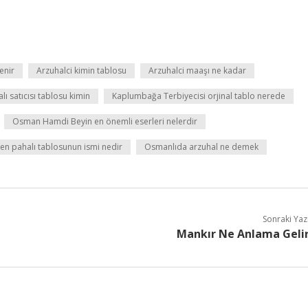
enir
Arzuhalci kimin tablosu
Arzuhalci maaşı ne kadar
lı satıcısı tablosu kimin
Kaplumbağa Terbiyecisi orjinal tablo nerede
Osman Hamdi Beyin en önemli eserleri nelerdir
n pahalı tablosunun ismi nedir
Osmanlıda arzuhal ne demek
Sonraki Yaz
Mankır Ne Anlama Geli