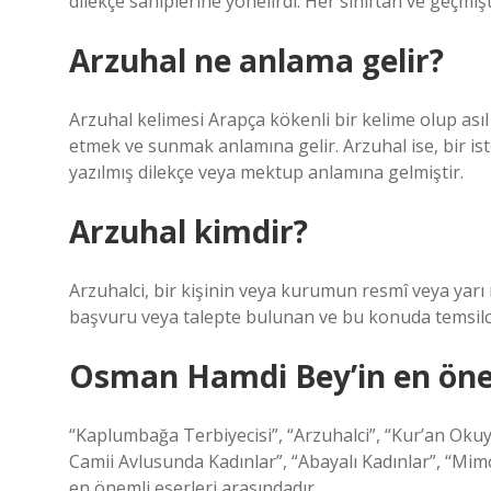
dilekçe sahiplerine yönelirdi. Her sınıftan ve geçmiş
Arzuhal ne anlama gelir?
Arzuhal kelimesi Arapça kökenli bir kelime olup asıl
etmek ve sunmak anlamına gelir. Arzuhal ise, bir is
yazılmış dilekçe veya mektup anlamına gelmiştir.
Arzuhal kimdir?
Arzuhalci, bir kişinin veya kurumun resmî veya yarı 
başvuru veya talepte bulunan ve bu konuda temsilci
Osman Hamdi Bey’in en önem
“Kaplumbağa Terbiyecisi”, “Arzuhalci”, “Kur’an Okuy
Camii Avlusunda Kadınlar”, “Abayalı Kadınlar”, “Mimo
en önemli eserleri arasındadır.