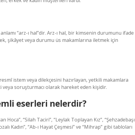
ten, erkek ve kadın müşterileri vardı.
 anlamı “arz-ı hal”dir. Arz-ı hal, bir kimsenin durumunu ifade
tek, şikâyet veya durumu üs makamlarına iletmek için
resmî istem veya dilekçesini hazırlayan, yetkili makamlara
 veya soruşturmacı olarak hareket eden kişidir.
li eserleri nelerdir?
an Hoca”, “Silah Taciri”, “Leylak Toplayan Kız”, “Şehzadebaşı
zalı Kadın”, “Ab-ı Hayat Çeşmesi” ve “Mihrap” gibi tabloları