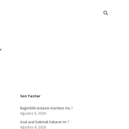
ı
Sidebar
Son Yazılar
betexper giriş
bete
Bağımlılık tedavisi mümkün mü ?
Ağustos 6, 2026
Aval aval bakmak hakaret mi ?
Ağustos 4, 2026