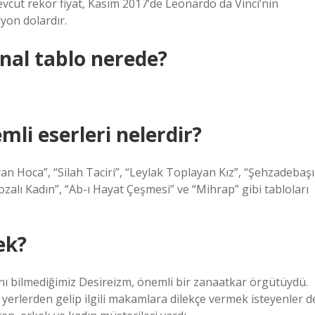
vcut rekor fiyat, Kasım 2017’de Leonardo da Vinci’nin
yon dolardır.
nal tablo nerede?
li eserleri nelerdir?
an Hoca”, “Silah Taciri”, “Leylak Toplayan Kız”, “Şehzadebaşı
zalı Kadın”, “Ab-ı Hayat Çeşmesi” ve “Mihrap” gibi tabloları
ek?
ı bilmediğimiz Desireizm, önemli bir zanaatkar örgütüydü.
 yerlerden gelip ilgili makamlara dilekçe vermek isteyenler d