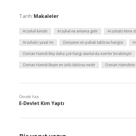
Tarih:
Makaleler
Arzuhal kimdir
Arzuhal ne anlama gelir
Arzuhalci kime d
Arzuhalci yasal mı
Dünyanın en pahalı tablosu hangisi
Ha
Osman Hamdi Bey daha çok hangi alanlarda eserler bırakmıştır
Osman Hamdi Beyin en ünlü tablosu nedir
Osman Hamdinin e
Önceki Yazı
E-Devlet Kim Yaptı