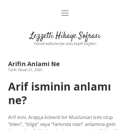
menüyü
Anasayfa
aç
Gizlilik Politikası
Lezzetli Hikaye Sofrası
Yasal Uyarı
Yemek kültürleriyle dolu keyifli bilgiler!
Hakkımızda
Arifin Anlami Ne
Tarih: Nisan 21, 2025
Arif isminin anlamı
ne?
Arif ismi, Arapça kökenli bir Müslüman ismi olup
“bilen”, “bilge” veya “farkında olan” anlamına gelir.