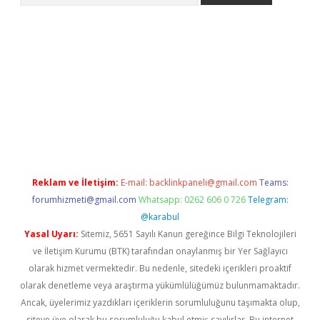
etexper.xyz
Reklam ve İletişim:
E-mail:
backlinkpaneli@gmail.com
Teams:
forumhizmeti@gmail.com
Whatsapp: 0262 606 0 726
Telegram:
@karabul
Yasal Uyarı:
Sitemiz, 5651 Sayılı Kanun gereğince Bilgi Teknolojileri
ve İletişim Kurumu (BTK) tarafından onaylanmış bir Yer Sağlayıcı
olarak hizmet vermektedir. Bu nedenle, sitedeki içerikleri proaktif
olarak denetleme veya araştırma yükümlülüğümüz bulunmamaktadır.
Ancak, üyelerimiz yazdıkları içeriklerin sorumluluğunu taşımakta olup,
siteye üye olarak bu sorumluluğu kabul etmiş sayılırlar. Bu internet