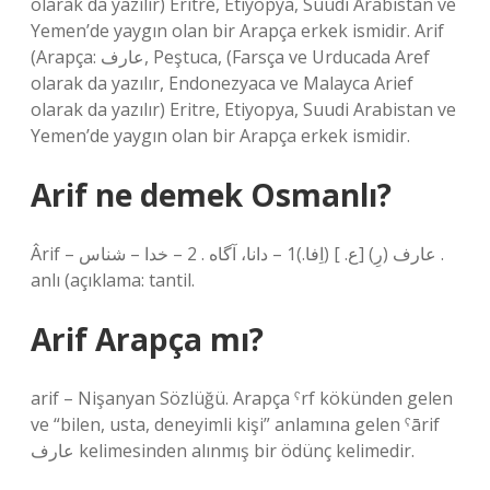
olarak da yazılır) Eritre, Etiyopya, Suudi Arabistan ve
Yemen’de yaygın olan bir Arapça erkek ismidir. Arif
(Arapça: عارف‎, Peştuca, (Farsça ve Urducada Aref
olarak da yazılır, Endonezyaca ve Malayca Arief
olarak da yazılır) Eritre, Etiyopya, Suudi Arabistan ve
Yemen’de yaygın olan bir Arapça erkek ismidir.
Arif ne demek Osmanlı?
Ârif – عارف (رِ) [ع. ] (اِفا.)1 – دانا، آگاه . 2 – خدا – شناس .
anlı (açıklama: tantil.
Arif Arapça mı?
arif – Nişanyan Sözlüğü. Arapça ˁrf kökünden gelen
ve “bilen, usta, deneyimli kişi” anlamına gelen ˁārif
عارف kelimesinden alınmış bir ödünç kelimedir.