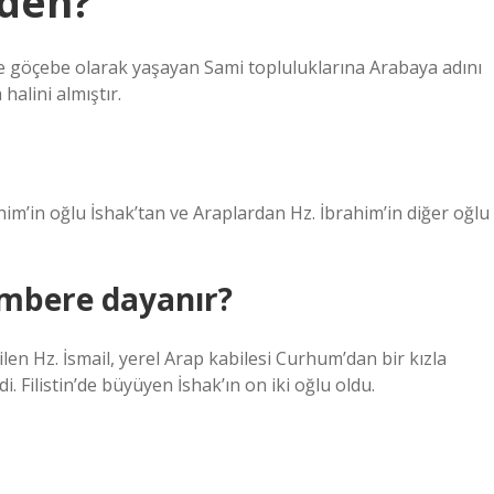
mden?
e göçebe olarak yaşayan Sami topluluklarına Arabaya adını
halini almıştır.
him’in oğlu İshak’tan ve Araplardan Hz. İbrahim’in diğer oğlu
ambere dayanır?
len Hz. İsmail, yerel Arap kabilesi Curhum’dan bir kızla
i. Filistin’de büyüyen İshak’ın on iki oğlu oldu.