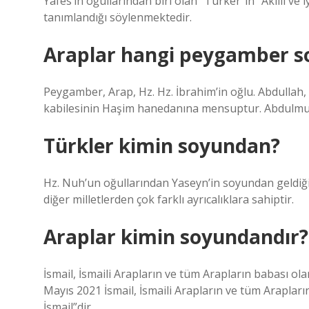
Yafes’in oğullarından biri olan “Türker”in “Akıllı ve i
tanımlandığı söylenmektedir.
Araplar hangi peygamber s
Peygamber, Arap, Hz. Hz. İbrahim’in oğlu. Abdullah
kabilesinin Haşim hanedanına mensuptur. Abdulmutt
Türkler kimin soyundan?
Hz. Nuh’un oğullarından Yaseyn’in soyundan geldiği s
diğer milletlerden çok farklı ayrıcalıklara sahiptir.
Araplar kimin soyundandır?
İsmail, İsmaili Arapların ve tüm Arapların babası olar
Mayıs 2021 İsmail, İsmaili Arapların ve tüm Arapların
İsmail”dir.