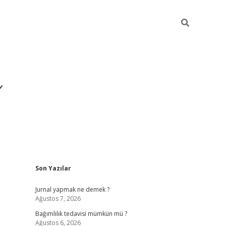
ı
Sidebar
Son Yazılar
betexper giriş
betexpe
Jurnal yapmak ne demek ?
Ağustos 7, 2026
Bağımlılık tedavisi mümkün mü ?
Ağustos 6, 2026