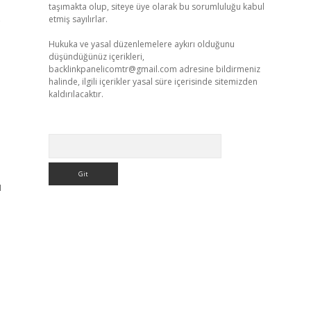
taşımakta olup, siteye üye olarak bu sorumluluğu kabul
b
etmiş sayılırlar.
Hukuka ve yasal düzenlemelere aykırı olduğunu
düşündüğünüz içerikleri,
backlinkpanelicomtr@gmail.com
adresine bildirmeniz
halinde, ilgili içerikler yasal süre içerisinde sitemizden
kaldırılacaktır.
Arama
ı