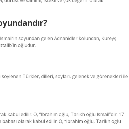
yi, dürüst ve samimi, istekli ve çok değerli” olarak
oyundandır?
, İsmail’in soyundan gelen Adnanidler kolundan, Kureyş
alib’in oğludur.
öylenen Türkler, dilleri, soyları, gelenek ve görenekleri ile
ak kabul edilir. O, “İbrahim oğlu, Tarikh oğlu İsmail”dir. 17
 babası olarak kabul edilir. O, “İbrahim oğlu, Tarikh oğlu