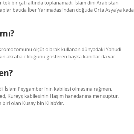
r tek bir çatı altında toplanamadı. İslam dini Arabistan
aplar batıda İber Yarımadası’ndan doğuda Orta Asya’ya kada
 mı?
e, Y kromozomunu ölçüt olarak kullanan dünyadaki Yahudi
e yakın akraba olduğunu gösteren başka kanıtlar da var.
en?
di. İslam Peygamberi’nin kabilesi olmasına rağmen,
ed, Kureyş kabilesinin Haşim hanedanına mensuptur.
ri olan Kusay bin Kilab’dır.