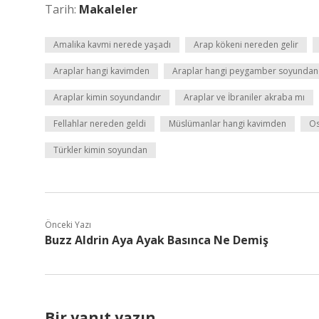
Tarih:
Makaleler
Amalika kavmi nerede yaşadı
Arap kökeni nereden gelir
Araplar hangi kavimden
Araplar hangi peygamber soyundan
Araplar kimin soyundandır
Araplar ve İbraniler akraba mı
Fellahlar nereden geldi
Müslümanlar hangi kavimden
Os
Türkler kimin soyundan
Önceki Yazı
Buzz Aldrin Aya Ayak Basınca Ne Demiş
Bir yanıt yazın