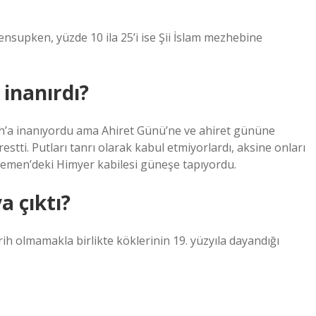
nsupken, yüzde 10 ila 25’i ise Şii İslam mezhebine
inanırdı?
lah’a inanıyordu ama Ahiret Günü’ne ve ahiret gününe
stti. Putları tanrı olarak kabul etmiyorlardı, aksine onları
 Yemen’deki Himyer kabilesi güneşe tapıyordu.
a çıktı?
tarih olmamakla birlikte köklerinin 19. yüzyıla dayandığı