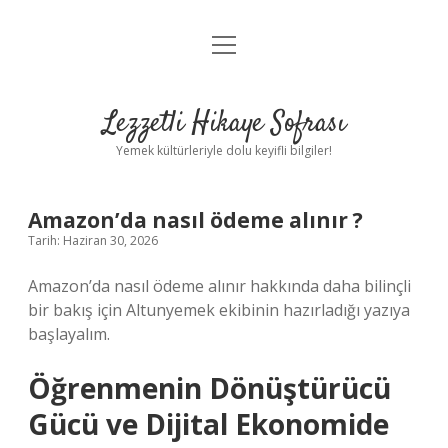
menüyü
Anasayfa
aç
Gizlilik Politikası
Lezzetli Hikaye Sofrası
Yasal Uyarı
Yemek kültürleriyle dolu keyifli bilgiler!
Hakkımızda
Amazon’da nasıl ödeme alınır ?
Tarih: Haziran 30, 2026
Amazon’da nasıl ödeme alınır hakkında daha bilinçli
bir bakış için Altunyemek ekibinin hazırladığı yazıya
başlayalım.
Öğrenmenin Dönüştürücü
Gücü ve Dijital Ekonomide