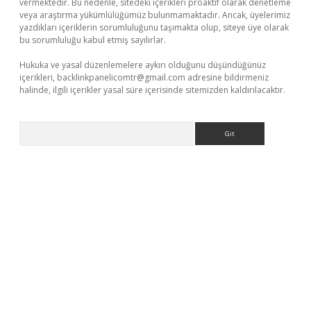
vermektedir. Bu nedenle, sitedeki içerikleri proaktif olarak denetleme
veya araştırma yükümlülüğümüz bulunmamaktadır. Ancak, üyelerimiz
yazdıkları içeriklerin sorumluluğunu taşımakta olup, siteye üye olarak
bu sorumluluğu kabul etmiş sayılırlar.
Hukuka ve yasal düzenlemelere aykırı olduğunu düşündüğünüz
içerikleri,
backlinkpanelicomtr@gmail.com
adresine bildirmeniz
halinde, ilgili içerikler yasal süre içerisinde sitemizden kaldırılacaktır.
Arama
per.xyz