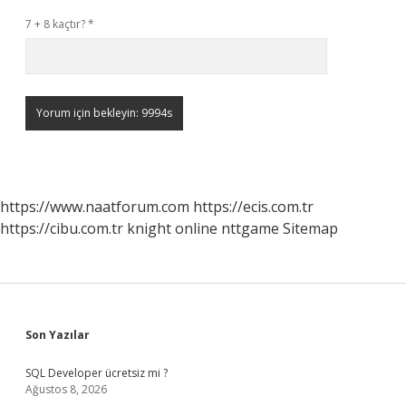
7 + 8 kaçtır?
*
https://www.naatforum.com
https://ecis.com.tr
https://cibu.com.tr
knight online
nttgame
Sitemap
Sidebar
Son Yazılar
SQL Developer ücretsiz mi ?
Ağustos 8, 2026