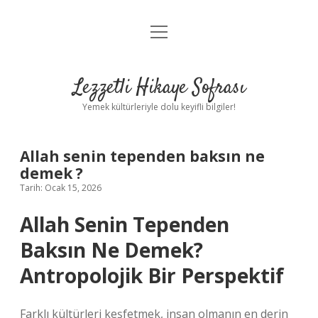
menüyü
Anasayfa
aç
Gizlilik Politikası
Lezzetli Hikaye Sofrası
Yasal Uyarı
Yemek kültürleriyle dolu keyifli bilgiler!
Hakkımızda
Allah senin tependen baksın ne
demek ?
Tarih: Ocak 15, 2026
Allah Senin Tependen
Baksın Ne Demek?
Antropolojik Bir Perspektif
Farklı kültürleri keşfetmek, insan olmanın en derin