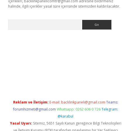
içerikleri,
backlinkpanelicomtr@gmail.com
adresine bildirmeniz
halinde, ilgili içerikler yasal süre içerisinde sitemizden kaldırılacaktır.
Arama
etexper.xyz
Reklam ve İletişim:
E-mail:
backlinkpaneli@gmail.com
Teams:
forumhizmeti@gmail.com
Whatsapp: 0262 606 0 726
Telegram:
@karabul
Yasal Uyarı:
Sitemiz, 5651 Sayılı Kanun gereğince Bilgi Teknolojileri
ve İletişim Kurumu (BTK) tarafından onaylanmış bir Yer Sağlayıcı