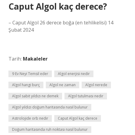
Caput Algol kaç derece?
– Caput Algol 26 derece boğa (en tehlikelisi) 14
Şubat 2024
Tarih:
Makaleler
9 Ev Neyi Temsil eder
Algol enerjisi nedir
Algol hangi burç
Algol ne zaman
Algol nerede
Algol sabit yıldızı ne demek
Algol tutulması nedir
Algol yıldızı doğum haritasında nasıl bulunur
Astrolojide orb nedir
Caput Algol kaç derece
Doğum haritasında ruh noktası nasıl bulunur