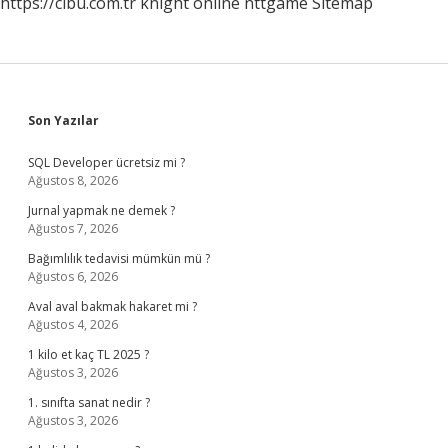
https://cibu.com.tr
knight online
nttgame
Sitemap
Sidebar
Son Yazılar
SQL Developer ücretsiz mi ?
Ağustos 8, 2026
Jurnal yapmak ne demek ?
Ağustos 7, 2026
Bağımlılık tedavisi mümkün mü ?
Ağustos 6, 2026
Aval aval bakmak hakaret mi ?
Ağustos 4, 2026
1 kilo et kaç TL 2025 ?
Ağustos 3, 2026
1. sınıfta sanat nedir ?
Ağustos 3, 2026