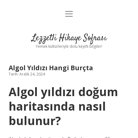
menüyü
Anasayfa
aç
Gizlilik Politikası
Lezzetli Hikaye Sofrası
Yasal Uyarı
Yemek kültürleriyle dolu keyifli bilgiler!
Hakkımızda
Algol Yıldızı Hangi Burçta
Tarih: Aralık 24, 2024
Algol yıldızı doğum
haritasında nasıl
bulunur?