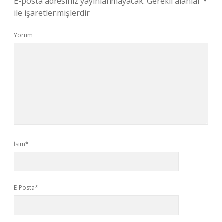
E-posta adresiniz yayınlanmayacak.
Gerekli alanlar
*
ile işaretlenmişlerdir
Yorum
İsim*
E-Posta*