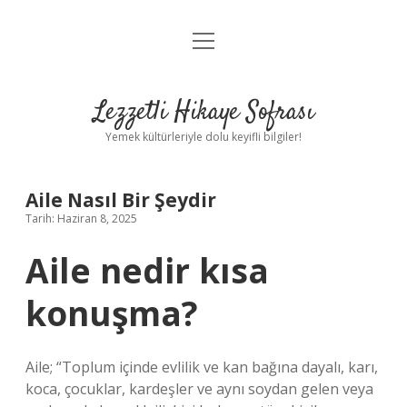
menüyü
Anasayfa
aç
Gizlilik Politikası
Lezzetli Hikaye Sofrası
Yasal Uyarı
Yemek kültürleriyle dolu keyifli bilgiler!
Hakkımızda
Aile Nasıl Bir Şeydir
Tarih: Haziran 8, 2025
Aile nedir kısa
konuşma?
Aile; “Toplum içinde evlilik ve kan bağına dayalı, karı,
koca, çocuklar, kardeşler ve aynı soydan gelen veya