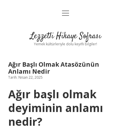
menüyü
Anasayfa
aç
Gizlilik Politikası
Lezzetli Hikaye Sofrası
Yasal Uyarı
Yemek kültürleriyle dolu keyifli bilgiler!
Hakkımızda
Ağır Başlı Olmak Atasözünün
Anlamı Nedir
Tarih: Nisan 22, 2025
Ağır başlı olmak
deyiminin anlamı
nedir?