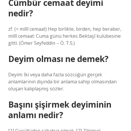
Cümbür cemaat deyimi
nedir?
zf. (< millî cemaat) Hep birlikte, birden, hep beraber,
millî cemaat: Cuma günü herkes Bektaşî kulübesine
gitti. (Ömer Seyfeddin – Ö. T.S.)
Deyim olması ne demek?
Deyim: İki veya daha fazla sözcüğün gerçek
anlamlarının dışında bir anlama sahip olmasından
oluşan kalıplaşmış sözler.
Başını şişirmek deyiminin
anlamı nedir?
[1] Gürültüden rahatsız olmak. [2] Zihinsel