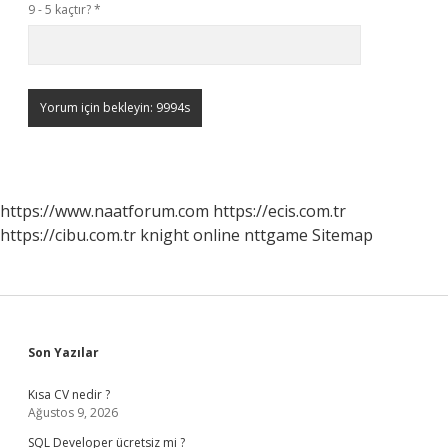
9 - 5 kaçtır?
*
https://www.naatforum.com
https://ecis.com.tr
https://cibu.com.tr
knight online
nttgame
Sitemap
Sidebar
Son Yazılar
Kısa CV nedir ?
Ağustos 9, 2026
SQL Developer ücretsiz mi ?