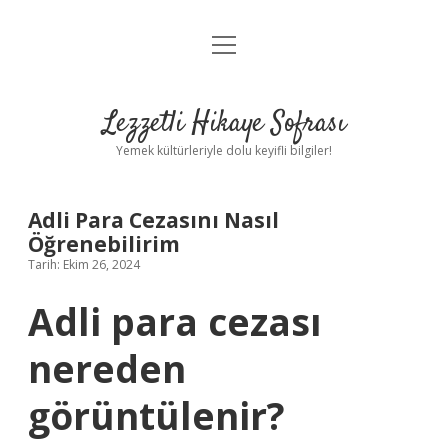
menüyü
Anasayfa
aç
Gizlilik Politikası
Lezzetli Hikaye Sofrası
Yasal Uyarı
Yemek kültürleriyle dolu keyifli bilgiler!
Hakkımızda
Adli Para Cezasını Nasıl
Öğrenebilirim
Tarih: Ekim 26, 2024
Adli para cezası
nereden
görüntülenir?