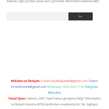
halinde, ilgili içerikler yasal süre içerisinde sitemizden kaldırılacaktır.
Arama
etexper.xyz
Reklam ve İletişim:
E-mail:
backlinkpaneli@gmail.com
Teams:
forumhizmeti@gmail.com
Whatsapp: 0262 606 0 726
Telegram:
@karabul
Yasal Uyarı:
Sitemiz, 5651 Sayılı Kanun gereğince Bilgi Teknolojileri
ve İletişim Kurumu (BTK) tarafından onaylanmış bir Yer Sağlayıcı