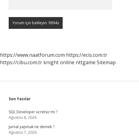
https://www.naatforum.com
https://ecis.com.tr
https://cibu.com.tr
knight online
nttgame
Sitemap
Sidebar
Son Yazılar
SQL Developer ücretsiz mi ?
Ağustos 8, 2026
Jurnal yapmak ne demek ?
Ağustos 7, 2026