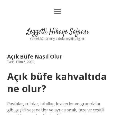
menüyü
Anasayfa
aç
Gizlilik Politikası
Lezzetli Hikaye Sofrası
Yasal Uyarı
Yemek kültürleriyle dolu keyifli bilgiler!
Hakkımızda
Açık Büfe Nasıl Olur
Tarih: Ekim 5, 2024
Açık büfe kahvaltıda
ne olur?
Pastalar, rulolar, tahıllar, krakerler ve granolalar
gibi çeşitli seçenekler ve ayrıca sıcak, taze ve çeşitli