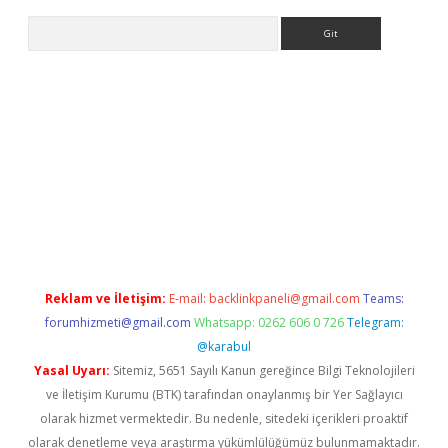
Arama
betexper.xyz
Reklam ve İletişim:
E-mail:
backlinkpaneli@gmail.com
Teams:
forumhizmeti@gmail.com
Whatsapp: 0262 606 0 726
Telegram:
@karabul
Yasal Uyarı:
Sitemiz, 5651 Sayılı Kanun gereğince Bilgi Teknolojileri
ve İletişim Kurumu (BTK) tarafından onaylanmış bir Yer Sağlayıcı
olarak hizmet vermektedir. Bu nedenle, sitedeki içerikleri proaktif
olarak denetleme veya araştırma yükümlülüğümüz bulunmamaktadır.