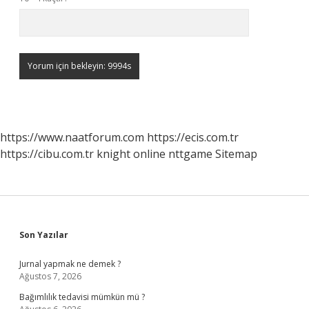
https://www.naatforum.com
https://ecis.com.tr
https://cibu.com.tr
knight online
nttgame
Sitemap
Sidebar
Son Yazılar
Jurnal yapmak ne demek ?
Ağustos 7, 2026
Bağımlılık tedavisi mümkün mü ?