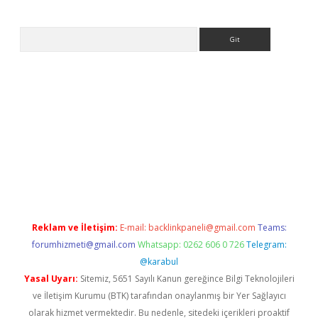
Arama
texper.xyz
Reklam ve İletişim:
E-mail:
backlinkpaneli@gmail.com
Teams:
forumhizmeti@gmail.com
Whatsapp: 0262 606 0 726
Telegram:
@karabul
Yasal Uyarı:
Sitemiz, 5651 Sayılı Kanun gereğince Bilgi Teknolojileri
ve İletişim Kurumu (BTK) tarafından onaylanmış bir Yer Sağlayıcı
olarak hizmet vermektedir. Bu nedenle, sitedeki içerikleri proaktif