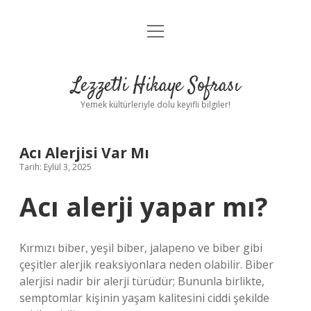
menüyü
Anasayfa
aç
Gizlilik Politikası
Lezzetli Hikaye Sofrası
Yasal Uyarı
Yemek kültürleriyle dolu keyifli bilgiler!
Hakkımızda
Acı Alerjisi Var Mı
Tarih: Eylül 3, 2025
Acı alerji yapar mı?
Kırmızı biber, yeşil biber, jalapeno ve biber gibi
çeşitler alerjik reaksiyonlara neden olabilir. Biber
alerjisi nadir bir alerji türüdür; Bununla birlikte,
semptomlar kişinin yaşam kalitesini ciddi şekilde