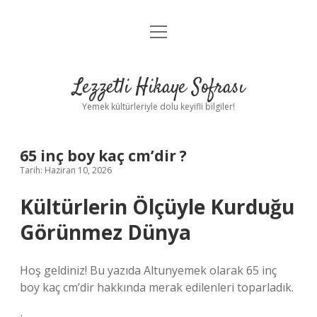
menüyü
Anasayfa
aç
Gizlilik Politikası
Lezzetli Hikaye Sofrası
Yasal Uyarı
Yemek kültürleriyle dolu keyifli bilgiler!
Hakkımızda
65 inç boy kaç cm’dir ?
Tarih: Haziran 10, 2026
Kültürlerin Ölçüyle Kurduğu
Görünmez Dünya
Hoş geldiniz! Bu yazıda Altunyemek olarak 65 inç
boy kaç cm’dir hakkında merak edilenleri toparladık.