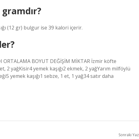
ç gramdır?
ı (12 gr) bulgur ise 39 kalori içerir.
der?
 ADI ORTALAMA BOYUT DEĞİŞİM MİKTAR İzmir köfte
 et, 2 yağKisir4 yemek kaşığı2 ekmek, 2 yağYarım milföylü
ği5 yemek kaşığı1 sebze, 1 et, 1 yağ34 satır daha
Sonraki Yaz