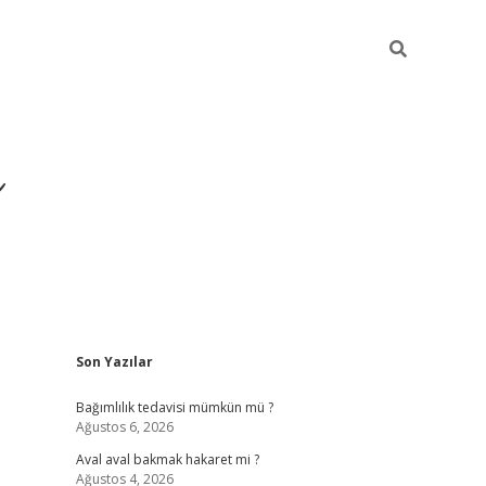
ı
Sidebar
Son Yazılar
betexper giriş
bet
Bağımlılık tedavisi mümkün mü ?
Ağustos 6, 2026
Aval aval bakmak hakaret mi ?
Ağustos 4, 2026