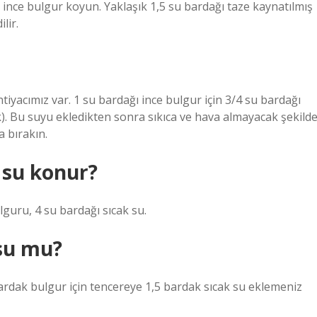
z ince bulgur koyun. Yaklaşık 1,5 su bardağı taze kaynatılmış
lir.
tiyacımız var. 1 su bardağı ince bulgur için 3/4 su bardağı
k). Bu suyu ekledikten sonra sıkıca ve hava almayacak şekild
a bırakın.
r su konur?
bulguru, 4 su bardağı sıcak su.
su mu?
ardak bulgur için tencereye 1,5 bardak sıcak su eklemeniz