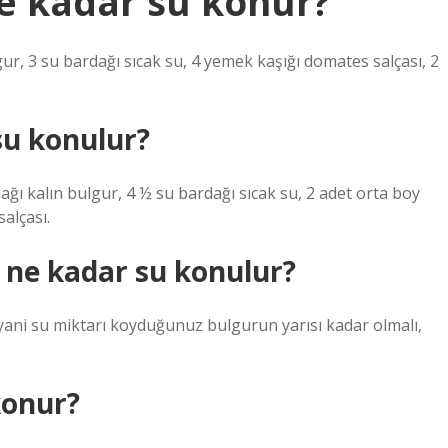
ne kadar su konur?
ulgur, 3 su bardağı sıcak su, 4 yemek kaşığı domates salçası, 2
su konulur?
ağı kalın bulgur, 4 ½ su bardağı sıcak su, 2 adet orta boy
alçası.
a ne kadar su konulur?
 (yani su miktarı koyduğunuz bulgurun yarısı kadar olmalı,
konur?