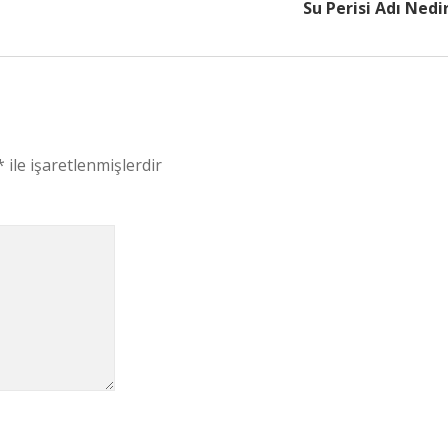
Su Perisi Adı Nedi
*
ile işaretlenmişlerdir