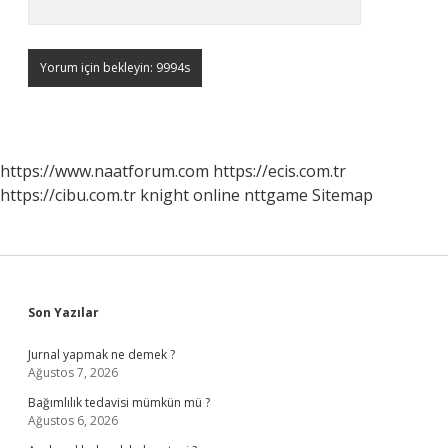
https://www.naatforum.com
https://ecis.com.tr
https://cibu.com.tr
knight online
nttgame
Sitemap
Sidebar
Son Yazılar
Jurnal yapmak ne demek ?
Ağustos 7, 2026
Bağımlılık tedavisi mümkün mü ?
Ağustos 6, 2026