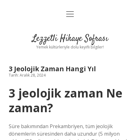
menüyü
Anasayfa
aç
Gizlilik Politikası
Lezzetli Hikaye Sofrası
Yasal Uyarı
Yemek kültürleriyle dolu keyifli bilgiler!
Hakkımızda
3 Jeolojik Zaman Hangi Yıl
Tarih: Aralık 28, 2024
3 jeolojik zaman Ne
zaman?
Süre bakımından Prekambriyen, tüm jeolojik
dönemlerin süresinden daha uzundur (5 milyon