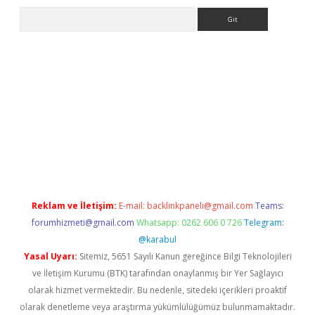
Arama
etexper.xyz
Reklam ve İletişim:
E-mail:
backlinkpaneli@gmail.com
Teams:
forumhizmeti@gmail.com
Whatsapp: 0262 606 0 726
Telegram:
@karabul
Yasal Uyarı:
Sitemiz, 5651 Sayılı Kanun gereğince Bilgi Teknolojileri
ve İletişim Kurumu (BTK) tarafından onaylanmış bir Yer Sağlayıcı
olarak hizmet vermektedir. Bu nedenle, sitedeki içerikleri proaktif
olarak denetleme veya araştırma yükümlülüğümüz bulunmamaktadır.