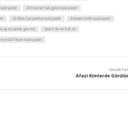
asıl yazılır
20 Haziran Salı günü nasıl yazılır
lır
25 Ekim Çarşamba nasıl yazılır
9 Kasım tarihi nasıl yazılır
ce ay mı yazılır gün mü
Saat 5 de mi 5 te mi
Terzi Gül Teyze nasıl yazılır
Sonraki Yaz
Afazi Kimlerde Görülü