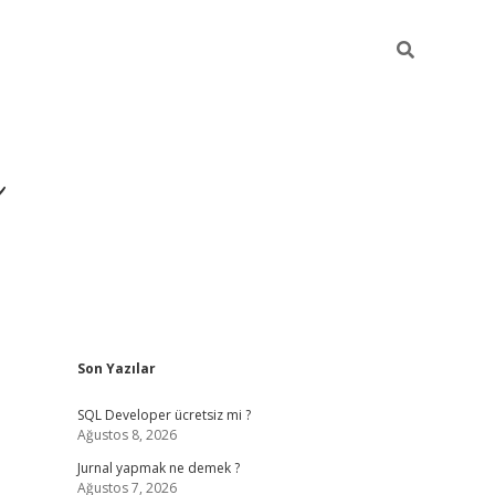
ı
Sidebar
Son Yazılar
betexper giriş
betexp
SQL Developer ücretsiz mi ?
Ağustos 8, 2026
Jurnal yapmak ne demek ?
Ağustos 7, 2026