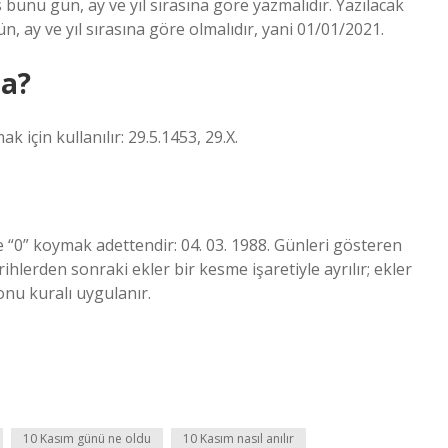
unu gün, ay ve yıl sırasına göre yazmalıdır. Yazılacak
n, ay ve yıl sırasına göre olmalıdır, yani 01/01/2021.
ma?
k için kullanılır: 29.5.1453, 29.X.
e “0” koymak adettendir: 04. 03. 1988. Günleri gösteren
ihlerden sonraki ekler bir kesme işaretiyle ayrılır; ekler
onu kuralı uygulanır.
10 Kasım günü ne oldu
10 Kasım nasıl anılır