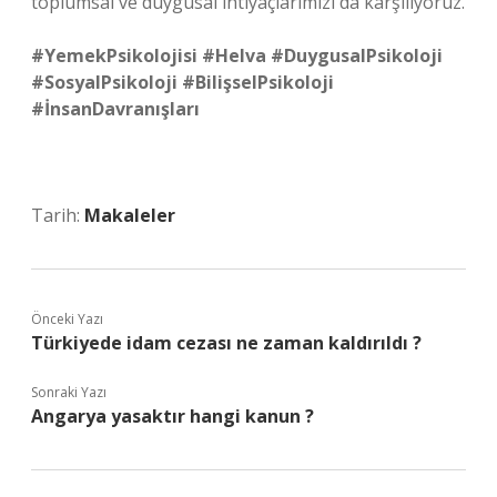
toplumsal ve duygusal ihtiyaçlarımızı da karşılıyoruz.
#YemekPsikolojisi #Helva #DuygusalPsikoloji
#SosyalPsikoloji #BilişselPsikoloji
#İnsanDavranışları
Tarih:
Makaleler
Önceki Yazı
Türkiyede idam cezası ne zaman kaldırıldı ?
Sonraki Yazı
Angarya yasaktır hangi kanun ?