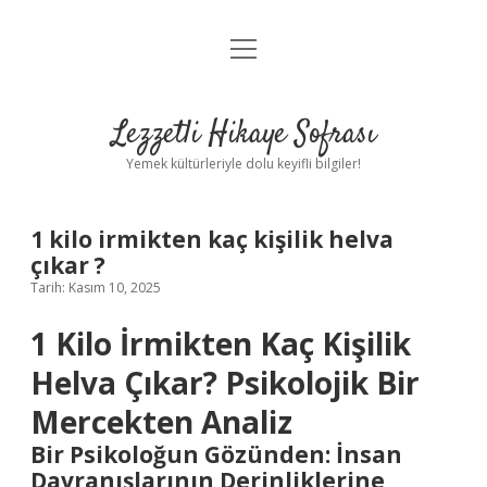
menüyü
Anasayfa
aç
Gizlilik Politikası
Lezzetli Hikaye Sofrası
Yasal Uyarı
Yemek kültürleriyle dolu keyifli bilgiler!
Hakkımızda
1 kilo irmikten kaç kişilik helva
çıkar ?
Tarih: Kasım 10, 2025
1 Kilo İrmikten Kaç Kişilik
Helva Çıkar? Psikolojik Bir
Mercekten Analiz
Bir Psikoloğun Gözünden: İnsan
Davranışlarının Derinliklerine