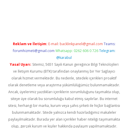
ş
betexper.xyz
Reklam ve İletişim:
E-mail:
backlinkpaneli@gmail.com
Teams:
forumhizmeti@gmail.com
Whatsapp: 0262 606 0 726
Telegram:
@karabul
Yasal Uyarı:
Sitemiz, 5651 Sayılı Kanun gereğince Bilgi Teknolojileri
ve İletişim Kurumu (BTK) tarafından onaylanmış bir Yer Sağlayıcı
olarak hizmet vermektedir. Bu nedenle, sitedeki içerikleri proaktif
olarak denetleme veya araştırma yükümlülüğümüz bulunmamaktadır.
Ancak, üyelerimiz yazdıkları içeriklerin sorumluluğunu taşımakta olup,
siteye üye olarak bu sorumluluğu kabul etmiş sayılırlar. Bu internet
sitesi, herhangi bir marka, kurum veya şahıs şirketi ile hiçbir bağlantısı
bulunmamaktadır. Sitede yalnızca kendi hazırladığımız makaleler
paylaşılmaktadır. Burada yer alan içerikler haber niteliği taşımamakta
olup, gerçek kurum ve kişiler hakkında paylaşım yapılmamaktadır.