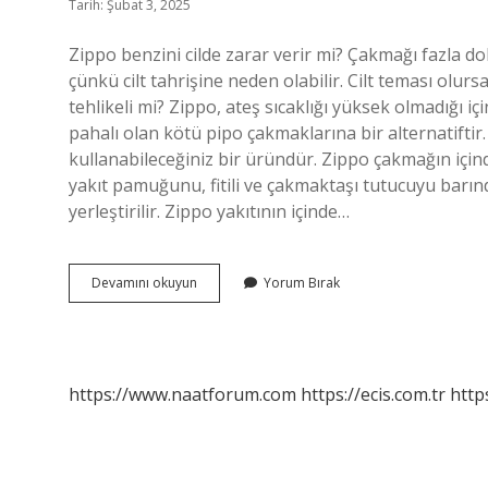
Tarih: Şubat 3, 2025
Zippo benzini cilde zarar verir mi? Çakmağı fazla dol
çünkü cilt tahrişine neden olabilir. Cilt teması olur
tehlikeli mi? Zippo, ateş sıcaklığı yüksek olmadığı 
pahalı olan kötü pipo çakmaklarına bir alternatiftir
kullanabileceğiniz bir üründür. Zippo çakmağın içinde
yakıt pamuğunu, fitili ve çakmaktaşı tutucuyu barın
yerleştirilir. Zippo yakıtının içinde…
Zippo
Devamını okuyun
Yorum Bırak
Çakmak
Sağlığa
Zararlı
Mı
https://www.naatforum.com
https://ecis.com.tr
http