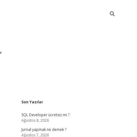
ı
Sidebar
Son Yazılar
betexper gi
SQL Developer ücretsiz mi ?
Ağustos 8, 2026
Jurnal yapmak ne demek ?
Ağustos 7, 2026