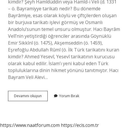
kimdir? Şeyh Hamîdüddin veya Hamîd-i Veli (d. 1331
– ö. Bayramiyye tarikatı nedir? Bu dönemde
Bayrâmiye, esas olarak köylü ve çiftçilerden oluşan
bir burjuva tarikatı işlevi görmüş ve Osmanlı
Anadolu’sunun temel unsuru olmuştur. Hacı Bayrâm
Velî’nin yetiştirdiği öğrenciler arasında Göynüklü
Emir Sikkînî (ö. 1475), Akşemseddin (ö. 1459),
Eşrefoğlu Abdullah Rûmî (ö. İlk Türk tarikatını kuran
kimdir? Ahmed Yesevî, Yesevî tarikatının kurucusu
olarak kabul edilir. İslam’ı yeni kabul eden Türk
topluluklarına dinin hikmet yönünü tanıtmıştır. Hacı
Bayram Veli Alevi…
Bayramiye
Devamını okuyun
Yorum Bırak
Tarikatı
Şeyhi
Kimdir
https://www.naatforum.com
https://ecis.com.tr