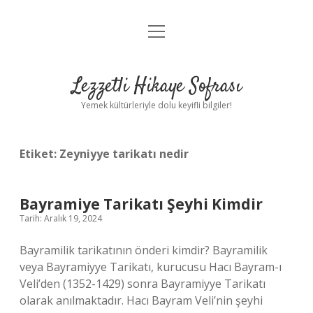
menüyü
Anasayfa
aç
Gizlilik Politikası
Lezzetli Hikaye Sofrası
Yasal Uyarı
Yemek kültürleriyle dolu keyifli bilgiler!
Hakkımızda
Etiket:
Zeyniyye tarikatı nedir
Bayramiye Tarikatı Şeyhi Kimdir
Tarih: Aralık 19, 2024
Bayramilik tarikatının önderi kimdir? Bayramilik
veya Bayramiyye Tarikatı, kurucusu Hacı Bayram-ı
Veli’den (1352-1429) sonra Bayramiyye Tarikatı
olarak anılmaktadır. Hacı Bayram Veli’nin şeyhi