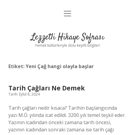
menüyü
Anasayfa
aç
Gizlilik Politikası
Lezzetli Hikaye Sofrası
Yasal Uyarı
Yemek kültürleriyle dolu keyifli bilgiler!
Hakkımızda
Etiket:
Yeni Çağ hangi olayla başlar
Tarih Çağları Ne Demek
Tarih: Eylül 8, 2024
Tarih çağları nedir kısaca? Tarihin başlangıcında
yazı M.Ö. yılında icat edildi. 3200 yılı temel teşkil eder.
Yazının icadından önceki zamana tarih öncesi,
yazının icadından sonraki zamana ise tarih çağı