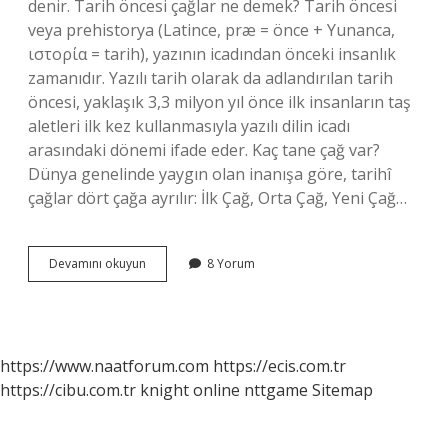
denir. Tarih öncesi çağlar ne demek? Tarih öncesi
veya prehistorya (Latince, præ = önce + Yunanca,
ιστορία = tarih), yazının icadından önceki insanlık
zamanıdır. Yazılı tarih olarak da adlandırılan tarih
öncesi, yaklaşık 3,3 milyon yıl önce ilk insanların taş
aletleri ilk kez kullanmasıyla yazılı dilin icadı
arasındaki dönemi ifade eder. Kaç tane çağ var?
Dünya genelinde yaygın olan inanışa göre, tarihî
çağlar dört çağa ayrılır: İlk Çağ, Orta Çağ, Yeni Çağ…
Tarih
Devamını okuyun
8 Yorum
Çağları
Ne
Demek
https://www.naatforum.com
https://ecis.com.tr
https://cibu.com.tr
knight online
nttgame
Sitemap