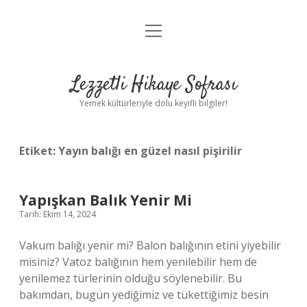
menüyü
Anasayfa
aç
Gizlilik Politikası
Lezzetli Hikaye Sofrası
Yasal Uyarı
Yemek kültürleriyle dolu keyifli bilgiler!
Hakkımızda
Etiket:
Yayın balığı en güzel nasıl pişirilir
Yapışkan Balık Yenir Mi
Tarih: Ekim 14, 2024
Vakum balığı yenir mi? Balon balığının etini yiyebilir
misiniz? Vatoz balığının hem yenilebilir hem de
yenilemez türlerinin olduğu söylenebilir. Bu
bakımdan, bugün yediğimiz ve tükettiğimiz besin