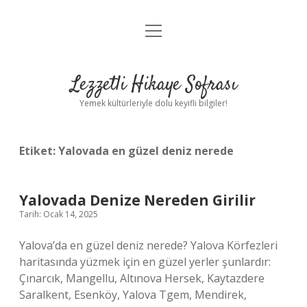
menüyü
Anasayfa
aç
Gizlilik Politikası
Lezzetli Hikaye Sofrası
Yasal Uyarı
Yemek kültürleriyle dolu keyifli bilgiler!
Hakkımızda
Etiket:
Yalovada en güzel deniz nerede
Yalovada Denize Nereden Girilir
Tarih: Ocak 14, 2025
Yalova’da en güzel deniz nerede? Yalova Körfezleri
haritasında yüzmek için en güzel yerler şunlardır:
Çınarcık, Mangellu, Altınova Hersek, Kaytazdere
Saralkent, Esenköy, Yalova Tgem, Mendirek,