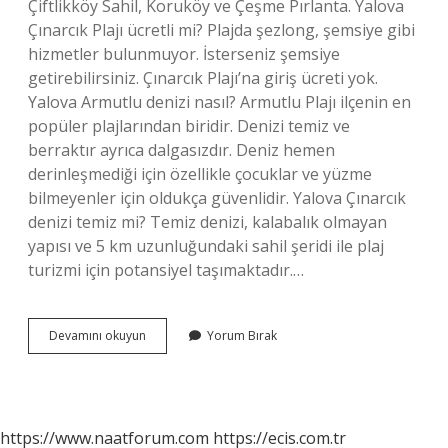
Çiftlikköy Sahil, Koruköy ve Çeşme Pırlanta. Yalova
Çınarcık Plajı ücretli mi? Plajda şezlong, şemsiye gibi
hizmetler bulunmuyor. İsterseniz şemsiye
getirebilirsiniz. Çınarcık Plajı’na giriş ücreti yok.
Yalova Armutlu denizi nasıl? Armutlu Plajı ilçenin en
popüler plajlarından biridir. Denizi temiz ve
berraktır ayrıca dalgasızdır. Deniz hemen
derinleşmediği için özellikle çocuklar ve yüzme
bilmeyenler için oldukça güvenlidir. Yalova Çınarcık
denizi temiz mi? Temiz denizi, kalabalık olmayan
yapısı ve 5 km uzunluğundaki sahil şeridi ile plaj
turizmi için potansiyel taşımaktadır.…
Yalovada
Devamını okuyun
Yorum Bırak
Denize
Nereden
Girilir
https://www.naatforum.com
https://ecis.com.tr