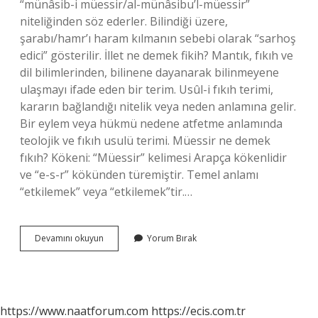
“münâsib-i müessir/al-münâsibu’l-müessir”
niteliğinden söz ederler. Bilindiği üzere,
şarabı/hamr’ı haram kılmanın sebebi olarak “sarhoş
edici” gösterilir. İllet ne demek fikih? Mantık, fıkıh ve
dil bilimlerinden, bilinene dayanarak bilinmeyene
ulaşmayı ifade eden bir terim. Usûl-i fıkıh terimi,
kararın bağlandığı nitelik veya neden anlamına gelir.
Bir eylem veya hükmü nedene atfetme anlamında
teolojik ve fıkıh usulü terimi. Müessir ne demek
fıkıh? Kökeni: “Müessir” kelimesi Arapça kökenlidir
ve “e-s-r” kökünden türemiştir. Temel anlamı
“etkilemek” veya “etkilemek”tir.…
Vasıf
Devamını okuyun
Yorum Bırak
Ne
Demek
Islam
https://www.naatforum.com
https://ecis.com.tr