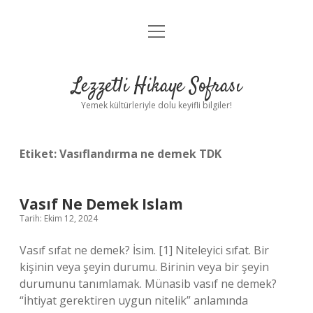
menüyü
Anasayfa
aç
Gizlilik Politikası
Lezzetli Hikaye Sofrası
Yasal Uyarı
Yemek kültürleriyle dolu keyifli bilgiler!
Hakkımızda
Etiket:
Vasıflandırma ne demek TDK
Vasıf Ne Demek Islam
Tarih: Ekim 12, 2024
Vasıf sıfat ne demek? İsim. [1] Niteleyici sıfat. Bir
kişinin veya şeyin durumu. Birinin veya bir şeyin
durumunu tanımlamak. Münasib vasıf ne demek?
“İhtiyat gerektiren uygun nitelik” anlamında