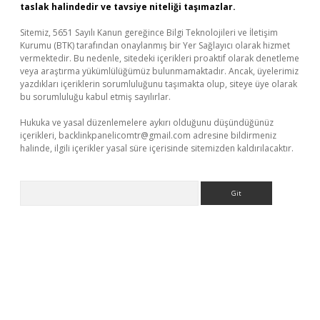
taslak halindedir ve tavsiye niteliği taşımazlar.
Sitemiz, 5651 Sayılı Kanun gereğince Bilgi Teknolojileri ve İletişim
Kurumu (BTK) tarafından onaylanmış bir Yer Sağlayıcı olarak hizmet
vermektedir. Bu nedenle, sitedeki içerikleri proaktif olarak denetleme
veya araştırma yükümlülüğümüz bulunmamaktadır. Ancak, üyelerimiz
yazdıkları içeriklerin sorumluluğunu taşımakta olup, siteye üye olarak
bu sorumluluğu kabul etmiş sayılırlar.
Hukuka ve yasal düzenlemelere aykırı olduğunu düşündüğünüz
içerikleri,
backlinkpanelicomtr@gmail.com
adresine bildirmeniz
halinde, ilgili içerikler yasal süre içerisinde sitemizden kaldırılacaktır.
Arama
per giriş
betexper.xyz