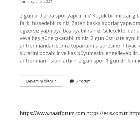
Tarih: Eylül 6, 2024
2 gün ard arda spor yapılır mı? Küçük bir miktar gi
farkı hissedebilirsiniz. Zaten başka sporlar yapıyo
egzersiz yapmaya başlayabilirsiniz. Gelecekte, daha 
veya beş güne çıkarabilirsiniz. 2 gün üst üste aynı 
antrenmandan sonra toparlanma süresine ihtiyacı v
sürecini bozabilir ve kas büyümesini engelleyebilir. 
antrenman riskini artırır. 2 gün spor 1 gün dinlenm
2
Devamını okuyun
6 Yorum
Gün
Üst
Üste
Spor
Yapılır
https://www.naatforum.com
https://ecis.com.tr
http
Mı