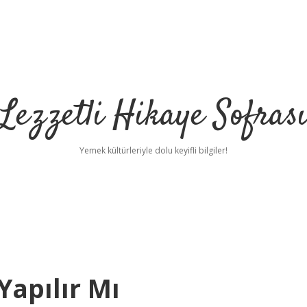
Lezzetli Hikaye Sofras
Yemek kültürleriyle dolu keyifli bilgiler!
Yapılır Mı