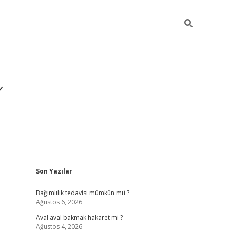
ı
Sidebar
Son Yazılar
betexper gir
Bağımlılık tedavisi mümkün mü ?
Ağustos 6, 2026
Aval aval bakmak hakaret mi ?
Ağustos 4, 2026