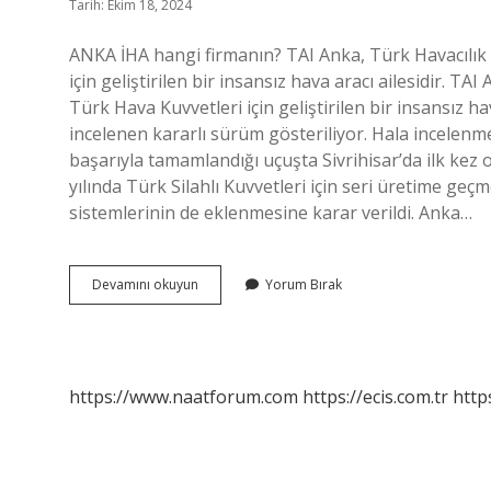
Tarih: Ekim 18, 2024
ANKA İHA hangi firmanın? TAI Anka, Türk Havacılık 
için geliştirilen bir insansız hava aracı ailesidir. T
Türk Hava Kuvvetleri için geliştirilen bir insansız h
incelenen kararlı sürüm gösteriliyor. Hala incelenmes
başarıyla tamamlandığı uçuşta Sivrihisar’da ilk kez o
yılında Türk Silahlı Kuvvetleri için seri üretime geç
sistemlerinin de eklenmesine karar verildi. Anka…
Anka
Devamını okuyun
Yorum Bırak
Neye
Bağlı
https://www.naatforum.com
https://ecis.com.tr
http