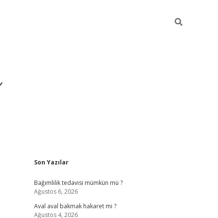
ı
Sidebar
Son Yazılar
betexper gi
Bağımlılık tedavisi mümkün mü ?
Ağustos 6, 2026
Aval aval bakmak hakaret mi ?
Ağustos 4, 2026