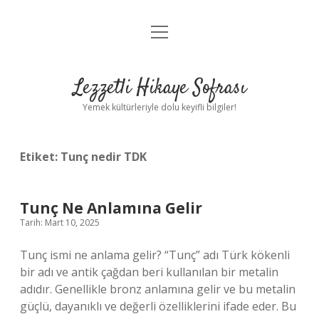
menüyü
Anasayfa
aç
Gizlilik Politikası
Lezzetli Hikaye Sofrası
Yasal Uyarı
Yemek kültürleriyle dolu keyifli bilgiler!
Hakkımızda
Etiket:
Tunç nedir TDK
Tunç Ne Anlamına Gelir
Tarih: Mart 10, 2025
Tunç ismi ne anlama gelir? “Tunç” adı Türk kökenli
bir adı ve antik çağdan beri kullanılan bir metalin
adıdır. Genellikle bronz anlamına gelir ve bu metalin
güçlü, dayanıklı ve değerli özelliklerini ifade eder. Bu