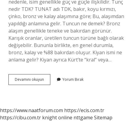
nedenle, isim genellikle güç ve güçle ilişkilidir. Tunç
nedir TDK? TUNAT adı TDK, bakır, koyu kırmızı,
çinko, bronz ve kalay alaşımına göre; Bu, alaşımdan
yapıldığı anlamına gelir. Tuncun ne demek? Bronz
alaşım genellikle teneke ve bakırdan görünür.
Karışık oranlar, üretilen tuncun türüne bağlı olarak
değişebilir. Bununla birlikte, en genel durumla,
bronz, kalay ve %88 bakırdan oluşur. Kiyan ismi ne
anlama gelir? Kiyan ayrıca Kürt’te “kral” veya…
Tunç
Devamını okuyun
Yorum Bırak
Ne
Anlamına
Gelir
https://www.naatforum.com
https://ecis.com.tr
https://cibu.com.tr
knight online
nttgame
Sitemap