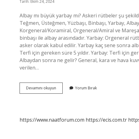
Tarih: Ekim 24, 2024
Albay mı büyük yarbay mı? Askeri rütbeler şu şekil
Teğmen, Üsteğmen, Yüzbaşı, Binbaşı, Yarbay, Alb
Korgeneral/Koramiral, Orgeneral/Amiral ve Mareşa
binbaşı ile albay arasındadır. Yarbay: Orgeneral rüt
asker olarak kabul edilir. Yarbay kaç sene sonra alba
Terfi için gereken süre 5 yıldır. Yarbay: Terfi için ger
Albaydan sonra ne gelir? General, kara ve hava kuv
verilen…
Yarbay
Devamını okuyun
Yorum Bırak
Mi
Üstün
Albay
Mi
https://www.naatforum.com
https://ecis.com.tr
http