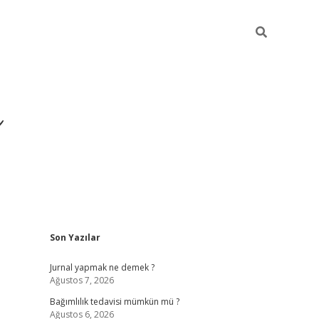
ı
Sidebar
Son Yazılar
betexper gir
Jurnal yapmak ne demek ?
Ağustos 7, 2026
Bağımlılık tedavisi mümkün mü ?
Ağustos 6, 2026