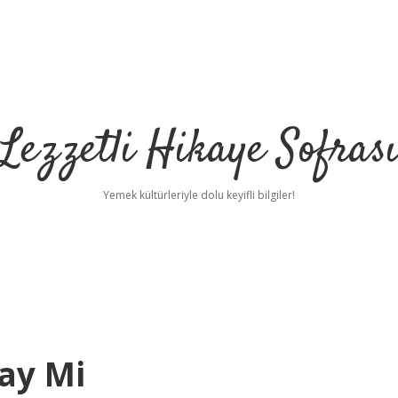
Lezzetli Hikaye Sofras
Yemek kültürleriyle dolu keyifli bilgiler!
ay Mi