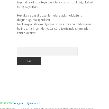
taşımakta olup, siteye üye olarak bu sorumluluğu kabul
etmiş sayılırlar.
Hukuka ve yasal düzenlemelere aykırı olduğunu
düşündüğünüz içerikleri,
backlinkpanelicomtr@gmail.com
adresine bildirmeniz
halinde, ilgili içerikler yasal süre içerisinde sitemizden
kaldırılacaktır.
Arama
06 0 726
Telegram: @karabul