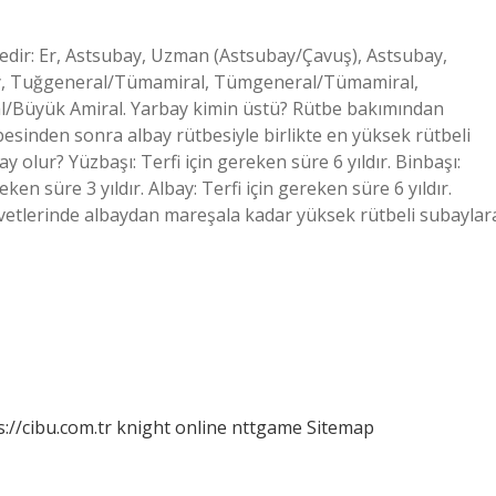
dedir: Er, Astsubay, Uzman (Astsubay/Çavuş), Astsubay,
ay, Tuğgeneral/Tümamiral, Tümgeneral/Tümamiral,
l/Büyük Amiral. Yarbay kimin üstü? Rütbe bakımından
besinden sonra albay rütbesiyle birlikte en yüksek rütbeli
y olur? Yüzbaşı: Terfi için gereken süre 6 yıldır. Binbaşı:
eken süre 3 yıldır. Albay: Terfi için gereken süre 6 yıldır.
vetlerinde albaydan mareşala kadar yüksek rütbeli subaylar
s://cibu.com.tr
knight online
nttgame
Sitemap