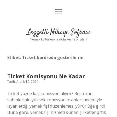
menüyü
Anasayfa
aç
Gizlilik Politikası
Lezzetli Hikaye Sofrası
Yasal Uyarı
Yemek kültürleriyle dolu keyifli bilgiler!
Hakkımızda
Etiket:
Ticket bordroda gösterilir mi
Ticket Komisyonu Ne Kadar
Tarih: Aralık 19, 2024
Ticket yüzde kaç komisyon alıyor? Restoran
sahiplerinin yüksek komisyon oranları nedeniyle
isyan ettiği yemek fişi düzenlemesi yürürlüğe girdi.
Buna göre, yemek fişi hizmeti sunan şirketler artık