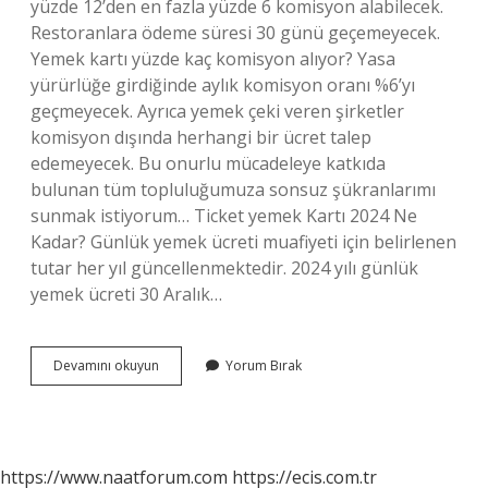
yüzde 12’den en fazla yüzde 6 komisyon alabilecek.
Restoranlara ödeme süresi 30 günü geçemeyecek.
Yemek kartı yüzde kaç komisyon alıyor? Yasa
yürürlüğe girdiğinde aylık komisyon oranı %6’yı
geçmeyecek. Ayrıca yemek çeki veren şirketler
komisyon dışında herhangi bir ücret talep
edemeyecek. Bu onurlu mücadeleye katkıda
bulunan tüm topluluğumuza sonsuz şükranlarımı
sunmak istiyorum… Ticket yemek Kartı 2024 Ne
Kadar? Günlük yemek ücreti muafiyeti için belirlenen
tutar her yıl güncellenmektedir. 2024 yılı günlük
yemek ücreti 30 Aralık…
Ticket
Devamını okuyun
Yorum Bırak
Komisyonu
Ne
Kadar
https://www.naatforum.com
https://ecis.com.tr