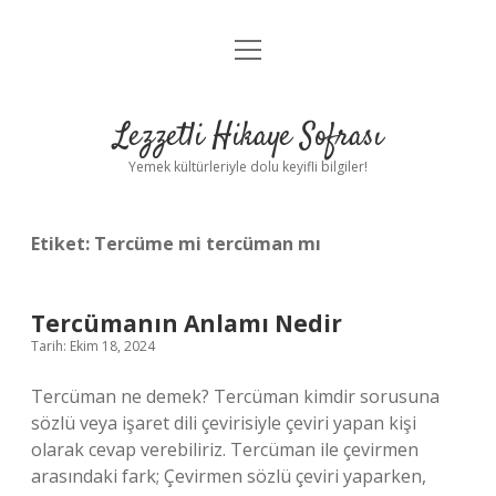
menüyü
Anasayfa
aç
Gizlilik Politikası
Lezzetli Hikaye Sofrası
Yasal Uyarı
Yemek kültürleriyle dolu keyifli bilgiler!
Hakkımızda
Etiket:
Tercüme mi tercüman mı
Tercümanın Anlamı Nedir
Tarih: Ekim 18, 2024
Tercüman ne demek? Tercüman kimdir sorusuna
sözlü veya işaret dili çevirisiyle çeviri yapan kişi
olarak cevap verebiliriz. Tercüman ile çevirmen
arasındaki fark; Çevirmen sözlü çeviri yaparken,