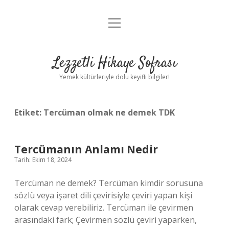
menüyü
Anasayfa
aç
Gizlilik Politikası
Lezzetli Hikaye Sofrası
Yasal Uyarı
Yemek kültürleriyle dolu keyifli bilgiler!
Hakkımızda
Etiket:
Tercüman olmak ne demek TDK
Tercümanın Anlamı Nedir
Tarih: Ekim 18, 2024
Tercüman ne demek? Tercüman kimdir sorusuna
sözlü veya işaret dili çevirisiyle çeviri yapan kişi
olarak cevap verebiliriz. Tercüman ile çevirmen
arasındaki fark; Çevirmen sözlü çeviri yaparken,