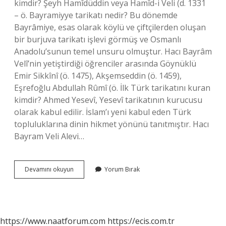
kimdir? Şeyh Hamîdüddin veya Hamîd-i Veli (d. 1331
– ö. Bayramiyye tarikatı nedir? Bu dönemde
Bayrâmiye, esas olarak köylü ve çiftçilerden oluşan
bir burjuva tarikatı işlevi görmüş ve Osmanlı
Anadolu’sunun temel unsuru olmuştur. Hacı Bayrâm
Velî’nin yetiştirdiği öğrenciler arasında Göynüklü
Emir Sikkînî (ö. 1475), Akşemseddin (ö. 1459),
Eşrefoğlu Abdullah Rûmî (ö. İlk Türk tarikatını kuran
kimdir? Ahmed Yesevî, Yesevî tarikatının kurucusu
olarak kabul edilir. İslam’ı yeni kabul eden Türk
topluluklarına dinin hikmet yönünü tanıtmıştır. Hacı
Bayram Veli Alevi…
Bayramiye
Devamını okuyun
Yorum Bırak
Tarikatı
Şeyhi
Kimdir
https://www.naatforum.com
https://ecis.com.tr