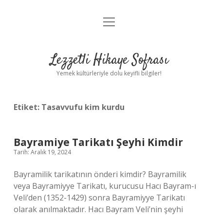
menüyü
Anasayfa
aç
Gizlilik Politikası
Lezzetli Hikaye Sofrası
Yasal Uyarı
Yemek kültürleriyle dolu keyifli bilgiler!
Hakkımızda
Etiket:
Tasavvufu kim kurdu
Bayramiye Tarikatı Şeyhi Kimdir
Tarih: Aralık 19, 2024
Bayramilik tarikatının önderi kimdir? Bayramilik
veya Bayramiyye Tarikatı, kurucusu Hacı Bayram-ı
Veli’den (1352-1429) sonra Bayramiyye Tarikatı
olarak anılmaktadır. Hacı Bayram Veli’nin şeyhi