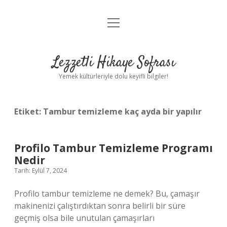
menüyü
Anasayfa
aç
Gizlilik Politikası
Lezzetli Hikaye Sofrası
Yasal Uyarı
Yemek kültürleriyle dolu keyifli bilgiler!
Hakkımızda
Etiket:
Tambur temizleme kaç ayda bir yapılır
Profilo Tambur Temizleme Programı
Nedir
Tarih: Eylül 7, 2024
Profilo tambur temizleme ne demek? Bu, çamaşır
makinenizi çalıştırdıktan sonra belirli bir süre
geçmiş olsa bile unutulan çamaşırları