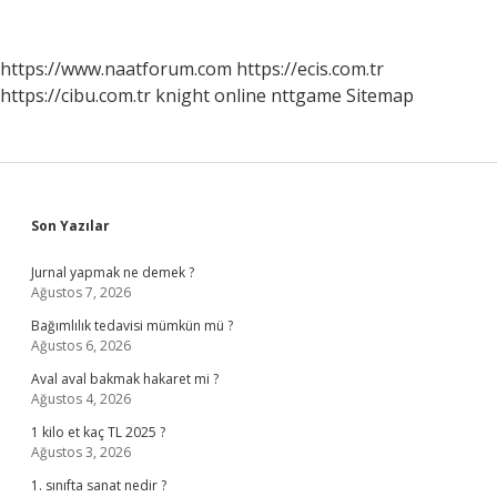
Programı
Nedir
https://www.naatforum.com
https://ecis.com.tr
https://cibu.com.tr
knight online
nttgame
Sitemap
Sidebar
Son Yazılar
Jurnal yapmak ne demek ?
Ağustos 7, 2026
Bağımlılık tedavisi mümkün mü ?
Ağustos 6, 2026
Aval aval bakmak hakaret mi ?
Ağustos 4, 2026
1 kilo et kaç TL 2025 ?
Ağustos 3, 2026
1. sınıfta sanat nedir ?