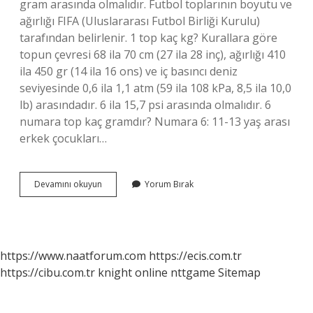
gram arasında olmalıdır. Futbol toplarının boyutu ve
ağırlığı FIFA (Uluslararası Futbol Birliği Kurulu)
tarafından belirlenir. 1 top kaç kg? Kurallara göre
topun çevresi 68 ila 70 cm (27 ila 28 inç), ağırlığı 410
ila 450 gr (14 ila 16 ons) ve iç basıncı deniz
seviyesinde 0,6 ila 1,1 atm (59 ila 108 kPa, 8,5 ila 10,0
lb) arasındadır. 6 ila 15,7 psi arasında olmalıdır. 6
numara top kaç gramdır? Numara 6: 11-13 yaş arası
erkek çocukları…
Futbolcuların
Devamını okuyun
Yorum Bırak
Oynadığı
Topun
Ağırlığı
Ne
Kadar
https://www.naatforum.com
https://ecis.com.tr
https://cibu.com.tr
knight online
nttgame
Sitemap