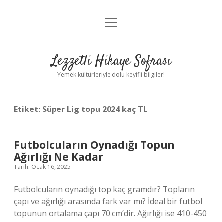
menüyü
Anasayfa
aç
Gizlilik Politikası
Lezzetli Hikaye Sofrası
Yasal Uyarı
Yemek kültürleriyle dolu keyifli bilgiler!
Hakkımızda
Etiket:
Süper Lig topu 2024 kaç TL
Futbolcuların Oynadığı Topun
Ağırlığı Ne Kadar
Tarih: Ocak 16, 2025
Futbolcuların oynadığı top kaç gramdır? Topların
çapı ve ağırlığı arasında fark var mı? İdeal bir futbol
topunun ortalama çapı 70 cm’dir. Ağırlığı ise 410-450