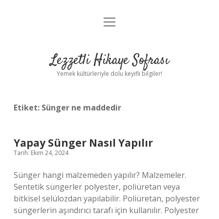
menüyü
Anasayfa
aç
Gizlilik Politikası
Lezzetli Hikaye Sofrası
Yasal Uyarı
Yemek kültürleriyle dolu keyifli bilgiler!
Hakkımızda
Etiket:
Sünger ne maddedir
Yapay Sünger Nasıl Yapılır
Tarih: Ekim 24, 2024
Sünger hangi malzemeden yapılır? Malzemeler.
Sentetik süngerler polyester, poliüretan veya
bitkisel selülozdan yapılabilir. Poliüretan, polyester
süngerlerin aşındırıcı tarafı için kullanılır. Polyester