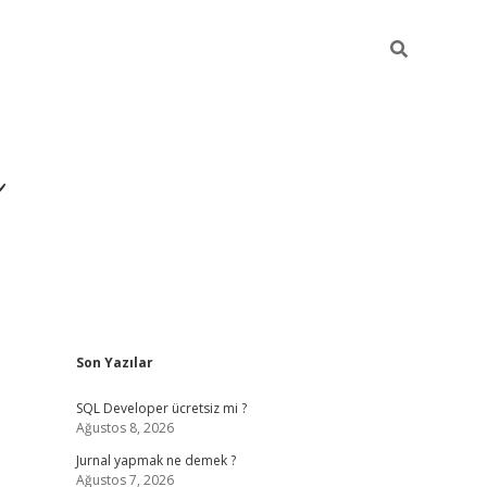
ı
Sidebar
Son Yazılar
betexper gir
SQL Developer ücretsiz mi ?
Ağustos 8, 2026
Jurnal yapmak ne demek ?
Ağustos 7, 2026