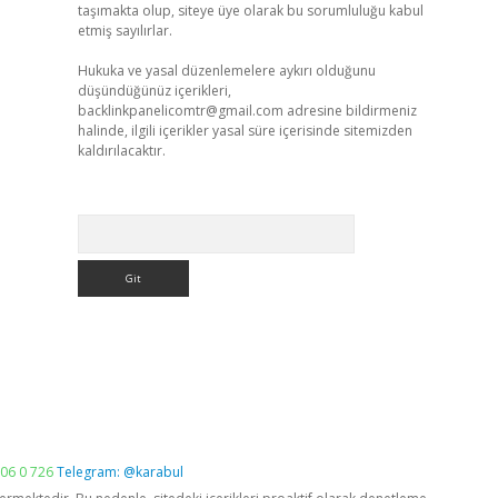
taşımakta olup, siteye üye olarak bu sorumluluğu kabul
etmiş sayılırlar.
Hukuka ve yasal düzenlemelere aykırı olduğunu
düşündüğünüz içerikleri,
backlinkpanelicomtr@gmail.com
adresine bildirmeniz
halinde, ilgili içerikler yasal süre içerisinde sitemizden
kaldırılacaktır.
Arama
06 0 726
Telegram: @karabul