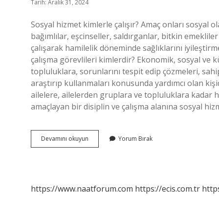
Tarih: Aralık 31, 2024
Sosyal hizmet kimlerle çalışır? Amaç onları sosyal ola
bağımlılar, eşcinseller, saldırganlar, bitkin emekl
çalışarak hamilelik döneminde sağlıklarını iyileştirme
çalışma görevlileri kimlerdir? Ekonomik, sosyal ve k
topluluklara, sorunlarını tespit edip çözmeleri, sahip
araştırıp kullanmaları konusunda yardımcı olan kişid
ailelere, ailelerden gruplara ve topluluklara kadar 
amaçlayan bir disiplin ve çalışma alanına sosyal hiz
Sosyal
Devamını okuyun
Yorum Bırak
Hizmet
Çalışanları
Kimlerdir
https://www.naatforum.com
https://ecis.com.tr
http