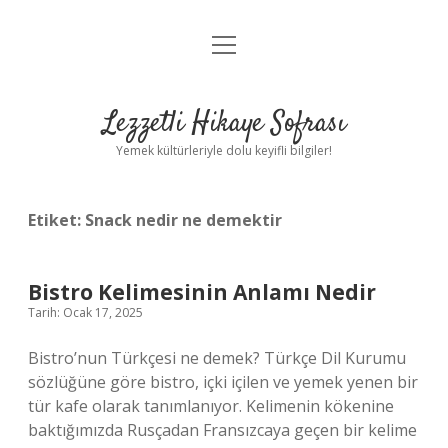
menüyü
Anasayfa
aç
Gizlilik Politikası
Lezzetli Hikaye Sofrası
Yasal Uyarı
Yemek kültürleriyle dolu keyifli bilgiler!
Hakkımızda
Etiket:
Snack nedir ne demektir
Bistro Kelimesinin Anlamı Nedir
Tarih: Ocak 17, 2025
Bistro’nun Türkçesi ne demek? Türkçe Dil Kurumu
sözlüğüne göre bistro, içki içilen ve yemek yenen bir
tür kafe olarak tanımlanıyor. Kelimenin kökenine
baktığımızda Rusçadan Fransızcaya geçen bir kelime