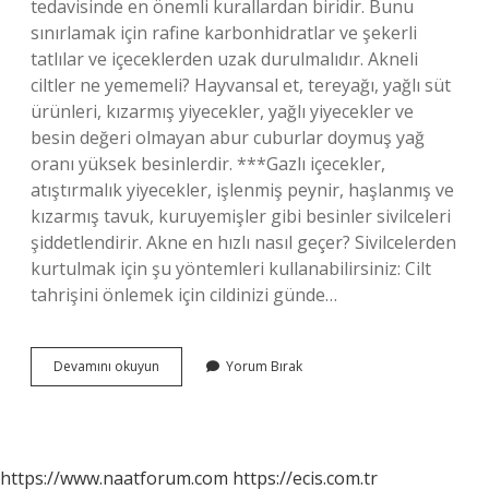
tedavisinde en önemli kurallardan biridir. Bunu
sınırlamak için rafine karbonhidratlar ve şekerli
tatlılar ve içeceklerden uzak durulmalıdır. Akneli
ciltler ne yememeli? Hayvansal et, tereyağı, yağlı süt
ürünleri, kızarmış yiyecekler, yağlı yiyecekler ve
besin değeri olmayan abur cuburlar doymuş yağ
oranı yüksek besinlerdir. ***Gazlı içecekler,
atıştırmalık yiyecekler, işlenmiş peynir, haşlanmış ve
kızarmış tavuk, kuruyemişler gibi besinler sivilceleri
şiddetlendirir. Akne en hızlı nasıl geçer? Sivilcelerden
kurtulmak için şu yöntemleri kullanabilirsiniz: Cilt
tahrişini önlemek için cildinizi günde…
Akne
Devamını okuyun
Yorum Bırak
Ye
Ne
Iyi
Gelir
Yiyecekler
https://www.naatforum.com
https://ecis.com.tr