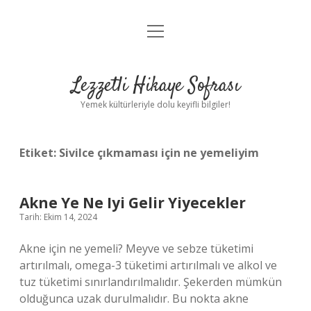
menüyü
Anasayfa
aç
Gizlilik Politikası
Lezzetli Hikaye Sofrası
Yasal Uyarı
Yemek kültürleriyle dolu keyifli bilgiler!
Hakkımızda
Etiket:
Sivilce çıkmaması için ne yemeliyim
Akne Ye Ne Iyi Gelir Yiyecekler
Tarih: Ekim 14, 2024
Akne için ne yemeli? Meyve ve sebze tüketimi
artırılmalı, omega-3 tüketimi artırılmalı ve alkol ve
tuz tüketimi sınırlandırılmalıdır. Şekerden mümkün
olduğunca uzak durulmalıdır. Bu nokta akne