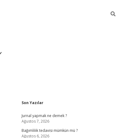
ı
Sidebar
Son Yazılar
betexper gir
Jurnal yapmak ne demek ?
Ağustos 7, 2026
Bağımlılık tedavisi mümkün mü ?
Ağustos 6, 2026