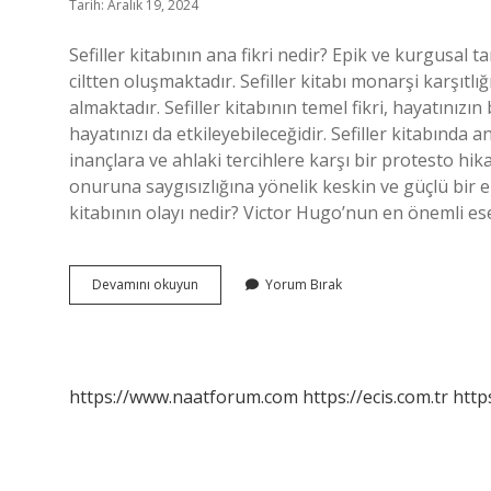
Tarih: Aralık 19, 2024
Sefiller kitabının ana fikri nedir? Epik ve kurgusal t
ciltten oluşmaktadır. Sefiller kitabı monarşi karşıtlığ
almaktadır. Sefiller kitabının temel fikri, hayatınızı
hayatınızı da etkileyebileceğidir. Sefiller kitabında 
inançlara ve ahlaki tercihlere karşı bir protesto hi
onuruna saygısızlığına yönelik keskin ve güçlü bir el
kitabının olayı nedir? Victor Hugo’nun en önemli es
Sefiller
Devamını okuyun
Yorum Bırak
Ne
Anlatmak
Istiyor
https://www.naatforum.com
https://ecis.com.tr
http