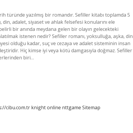
arih türünde yazılmış bir romandır. Sefiller kitabı toplamda 5
ı, din, adalet, siyaset ve ahlak felsefesi konularını ele
n belirli bir anında meydana gelen bir olayın gelecekteki
anlatılmak istenen nedir? Sefiller romanı, yoksulluğa, aşka, din
kayesi olduğu kadar, suç ve cezaya ve adalet sisteminin insan
eştiridir. Hiç kimse iyi veya kötü damgasıyla doğmaz. Sefiller
erlerinden biri…
s://cibu.com.tr
knight online
nttgame
Sitemap