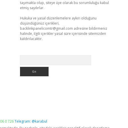
taşımakta olup, siteye üye olarak bu sorumluluğu kabul
etmiş sayılırlar.
Hukuka ve yasal düzenlemelere aykırı olduğunu
düşündüğünüz içerikleri,
backlinkpanelicomtr@gmail.com
adresine bildirmeniz
halinde, ilgili içerikler yasal süre içerisinde sitemizden
kaldırılacaktır.
Arama
06 0 726
Telegram: @karabul