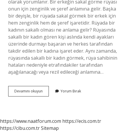
olarak yorumlanır. Bir erkeğin sakal görme rüyası
onun için zenginlik ve şeref anlamına gelir. Başka
bir deyişle, bir rüyada sakal görmek bir erkek için
hem zenginlik hem de şeref işaretidir. Rüyada bir
kadının sakallı olması ne anlama gelir? Rüyasında
sakallı bir kadın gören kişi aslında kendi ayakları
üzerinde durmayı başaran ve herkes tarafından
takdir edilen bir kadına işaret eder. Aynı zamanda,
rüyasında sakallı bir kadın görmek, rüya sahibinin
hataları nedeniyle etrafındakiler tarafından
aşağılanacağı veya rezil edileceği anlamına…
Rüyada
Devamını okuyun
Yorum Bırak
Kendini
Sakallı
Görmek
Ne
Anlama
https://www.naatforum.com
https://ecis.com.tr
Gelir
https://cibu.com.tr
Sitemap