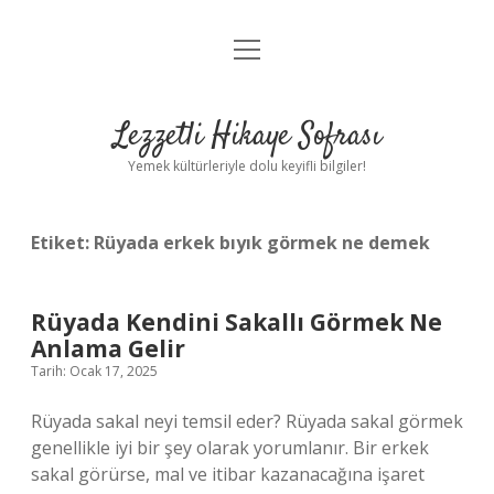
menüyü
Anasayfa
aç
Gizlilik Politikası
Lezzetli Hikaye Sofrası
Yasal Uyarı
Yemek kültürleriyle dolu keyifli bilgiler!
Hakkımızda
Etiket:
Rüyada erkek bıyık görmek ne demek
Rüyada Kendini Sakallı Görmek Ne
Anlama Gelir
Tarih: Ocak 17, 2025
Rüyada sakal neyi temsil eder? Rüyada sakal görmek
genellikle iyi bir şey olarak yorumlanır. Bir erkek
sakal görürse, mal ve itibar kazanacağına işaret