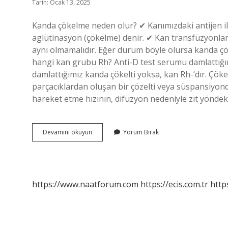
Tarih: Ocak 13, 2025
Kanda çökelme neden olur? ✔ Kanımızdaki antijen ile
aglütinasyon (çökelme) denir. ✔ Kan transfüzyonlarınd
aynı olmamalıdır. Eğer durum böyle olursa kanda çök
hangi kan grubu Rh? Anti-D test serumu damlattığım
damlattığımız kanda çökelti yoksa, kan Rh-‘dır. Çö
parçacıklardan oluşan bir çözelti veya süspansiyon
hareket etme hızının, difüzyon nedeniyle zıt yönde
Kanda
Devamını okuyun
Yorum Bırak
Çökelme
Olması
Ne
Anlama
Gelir
https://www.naatforum.com
https://ecis.com.tr
http