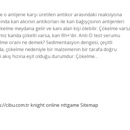
 o antijene karşı üretilen antikor arasındaki reaksiyona
a kan alıcının antikorları ile kan bağışçısının antijenleri
elme meydana gelir ve kanı alan kişi ölebilir. Çökelme vars
ız kanda çökelti varsa, kan Rh+’dır. Anti-D test serumu
kelme oranı ne demek? Sedimentasyon dengesi, çeşitli
da, çökelme nedeniyle bir malzemenin bir tarafa doğru
ki akış hızına eşit olduğu durumdur. Çökelme…
s://cibu.com.tr
knight online
nttgame
Sitemap