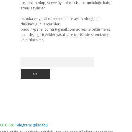
taşımakta olup, siteye üye olarak bu sorumluluğu kabul
etmiş sayılırlar.
Hukuka ve yasal düzenlemelere aykırı olduğunu
düşündüğünüz içerikleri,
backlinkpanelicomtr@gmail.com
adresine bildirmeniz
halinde, ilgili içerikler yasal süre içerisinde sitemizden
kaldırılacaktır.
Arama
06 0 726
Telegram: @karabul