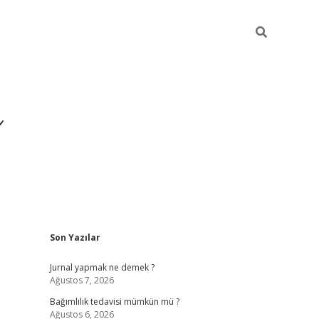
ı
Sidebar
Son Yazılar
betexper gir
Jurnal yapmak ne demek ?
Ağustos 7, 2026
Bağımlılık tedavisi mümkün mü ?
Ağustos 6, 2026