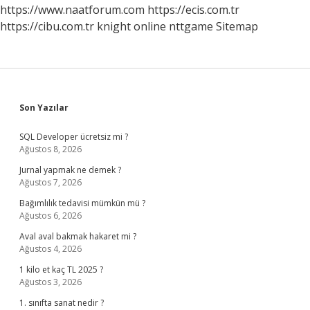
Yarar
https://www.naatforum.com
https://ecis.com.tr
https://cibu.com.tr
knight online
nttgame
Sitemap
Sidebar
Son Yazılar
SQL Developer ücretsiz mi ?
Ağustos 8, 2026
Jurnal yapmak ne demek ?
Ağustos 7, 2026
Bağımlılık tedavisi mümkün mü ?
Ağustos 6, 2026
Aval aval bakmak hakaret mi ?
Ağustos 4, 2026
1 kilo et kaç TL 2025 ?
Ağustos 3, 2026
1. sınıfta sanat nedir ?