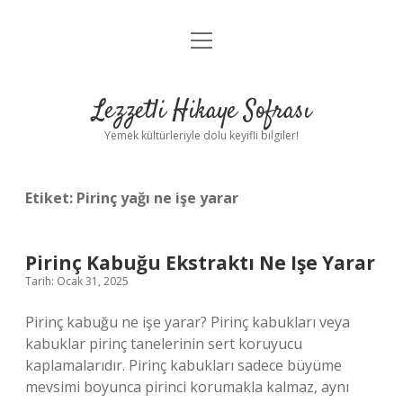
menüyü
Anasayfa
aç
Gizlilik Politikası
Lezzetli Hikaye Sofrası
Yasal Uyarı
Yemek kültürleriyle dolu keyifli bilgiler!
Hakkımızda
Etiket:
Pirinç yağı ne işe yarar
Pirinç Kabuğu Ekstraktı Ne Işe Yarar
Tarih: Ocak 31, 2025
Pirinç kabuğu ne işe yarar? Pirinç kabukları veya
kabuklar pirinç tanelerinin sert koruyucu
kaplamalarıdır. Pirinç kabukları sadece büyüme
mevsimi boyunca pirinci korumakla kalmaz, aynı