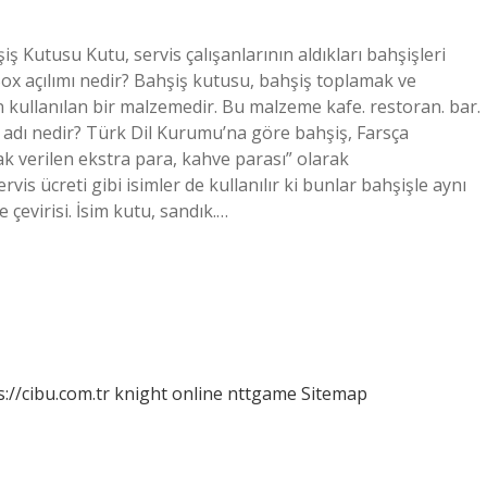
 Kutusu Kutu, servis çalışanlarının aldıkları bahşişleri
Box açılımı nedir? Bahşiş kutusu, bahşiş toplamak ve
n kullanılan bir malzemedir. Bu malzeme kafe. restoran. bar.
r adı nedir? Türk Dil Kurumu’na göre bahşiş, Farsça
ak verilen ekstra para, kahve parası” olarak
s ücreti gibi isimler de kullanılır ki bunlar bahşişle aynı
çevirisi. İsim kutu, sandık.…
s://cibu.com.tr
knight online
nttgame
Sitemap