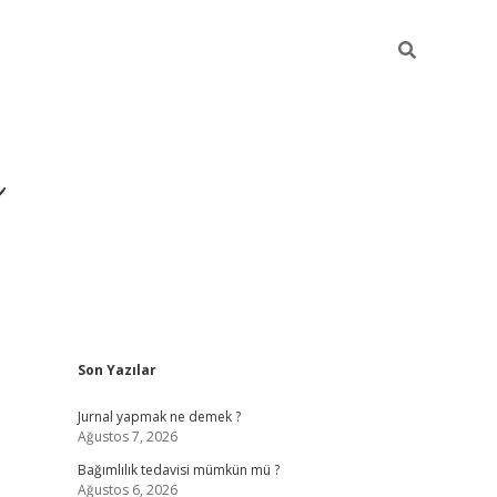
ı
Sidebar
Son Yazılar
betexper gir
Jurnal yapmak ne demek ?
Ağustos 7, 2026
Bağımlılık tedavisi mümkün mü ?
Ağustos 6, 2026