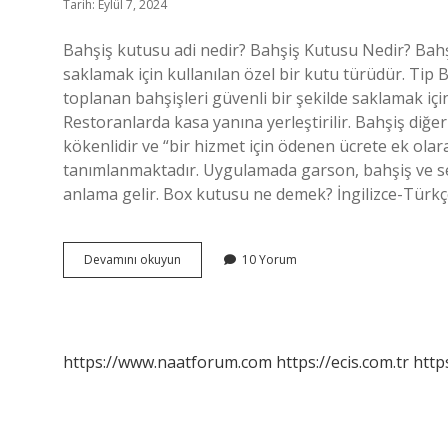
Tarih: Eylül 7, 2024
Bahşiş kutusu adi nedir? Bahşiş Kutusu Nedir? Bahşiş
saklamak için kullanılan özel bir kutu türüdür. Tip 
toplanan bahşişleri güvenli bir şekilde saklamak içi
Restoranlarda kasa yanına yerleştirilir. Bahşiş diğe
kökenlidir ve “bir hizmet için ödenen ücrete ek olar
tanımlanmaktadır. Uygulamada garson, bahşiş ve servi
anlama gelir. Box kutusu ne demek? İngilizce-Türkçe 
Bahşiş
Devamını okuyun
10 Yorum
Kutusuna
Ne
Denir
https://www.naatforum.com
https://ecis.com.tr
http